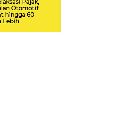
laksasi Pajak,
lan Otomotif
t hingga 60
 Lebih