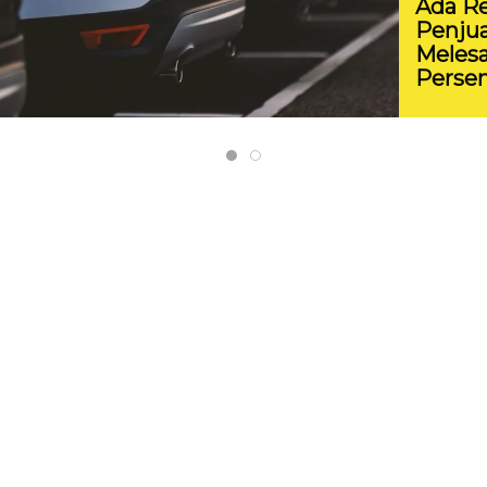
Ada Re
Penjua
Melesa
Persen