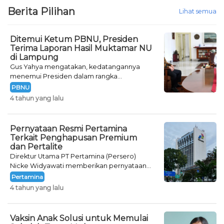
Berita Pilihan
Lihat semua
Ditemui Ketum PBNU, Presiden
Terima Laporan Hasil Muktamar NU
di Lampung
Gus Yahya mengatakan, kedatangannya
menemui Presiden dalam rangka
melaporkan hasil Muktamar ke-34 NU.
PBNU
4 tahun yang lalu
Pernyataan Resmi Pertamina
Terkait Penghapusan Premium
dan Pertalite
Direktur Utama PT Pertamina (Persero)
Nicke Widyawati memberikan pernyataan
resminya terkait wacana penghapusan BBM
Pertamina
Premium dan Pertalite.
4 tahun yang lalu
Vaksin Anak Solusi untuk Memulai