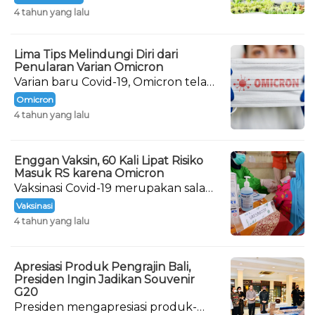
4 tahun yang lalu
Lima Tips Melindungi Diri dari
Penularan Varian Omicron
Varian baru Covid-19, Omicron telah
terdeteksi masuk ke Indonesia
Omicron
sejak 15 Desember 2021.
4 tahun yang lalu
Enggan Vaksin, 60 Kali Lipat Risiko
Masuk RS karena Omicron
Vaksinasi Covid-19 merupakan salah
satu cara agar tubuh mampu
Vaksinasi
menghadapi virus Corona.
4 tahun yang lalu
Apresiasi Produk Pengrajin Bali,
Presiden Ingin Jadikan Souvenir
G20
Presiden mengapresiasi produk-