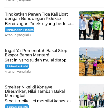
Tingkatkan Panen Tiga Kali Lipat
dengan Bendungan Pidekso
Bendungan Pidekso yang berlokasi
di Kabupaten Wonogiri, Jawa
Bendungan Pidekso
Tengah, akhirnya diresmikan.
4 tahun yang lalu
Ingat Ya, Pemerintah Bakal Stop
Ekspor Bahan Mentah!
Saat ini yang sudah mulai distop
adalah nikel. Nantinya, penghentian
Hilirisasi Industri
ekspor berikutnya adalah bahan
4 tahun yang lalu
mentah bauksit.
Smelter Nikel di Konawe
Diresmikan, Nilai Tambah Bakal
Meningkat
Smelter nikel ini memiliki kapasitas
produksi 1,8 juta ton per tahun.
Hilirisasi Industri