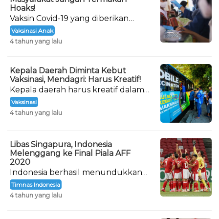
Hoaks!
Vaksin Covid-19 yang diberikan
kepada anak-anak sudah dipastikan
Vaksinasi Anak
keamanannya.
4 tahun yang lalu
Kepala Daerah Diminta Kebut
Vaksinasi, Mendagri: Harus Kreatif!
Kepala daerah harus kreatif dalam
menarik minat warga untuk
Vaksinasi
vaksinasi.
4 tahun yang lalu
Libas Singapura, Indonesia
Melenggang ke Final Piala AFF
2020
Indonesia berhasil menundukkan
Tim Singapura dengan skor 4-2 di
Timnas Indonesia
Semi Final leg kedua.
4 tahun yang lalu