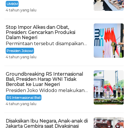
produk buatan para pelaku
UMKM
Industri Kecil Menengah (IKM) di
4 tahun yang lalu
Provinsi Bali.
Stop Impor Alkes dan Obat,
Presiden: Gencarkan Produksi
Dalam Negeri
Permintaan tersebut disampaikan
langsung oleh Presiden Joko
Presiden Jokowi
Widodo saat meresmikan
4 tahun yang lalu
pembangunan Rumah Sakit
Internasional Bali.
Groundbreaking RS Internasional
Bali, Presiden Harap WNI Tidak
Berobat ke Luar Negeri
Presiden Joko Widodo melakukan
peletakan batu pertama atau
RS Internasional Bali
groundbreaking Rumah Sakit (RS)
4 tahun yang lalu
Internasional Bali.
Disaksikan Ibu Negara, Anak-anak di
Jakarta Gembira saat Divaksinasi