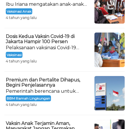
Ibu Iriana mengatakan anak-anak
yang menjadi peserta dalam giat
Vaksinasi Anak
vaksinasi ini tidak ada yang takut.
4 tahun yang lalu
Dosis Kedua Vaksin Covid-19 di
Jakarta Hampir 100 Persen
Pelaksanaan vaksinasi Covid-19
hingga dosis lengkap (dua dosis) di
Vaksinasi
DKI Jakarta menunjukkan hasil
4 tahun yang lalu
yang maksimal.
Premium dan Pertalite Dihapus,
Begini Penjelasannya
Pemerintah berencana untuk
menghapus bahan bakar minyak
BBM Ramah Lingkungan
(BBM) jenis Premium dan Pertalite.
4 tahun yang lalu
Vaksin Anak Terjamin Aman,
Masyarakat Jangan Termakan