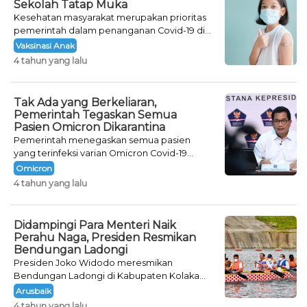
Sekolah Tatap Muka
Kesehatan masyarakat merupakan prioritas
pemerintah dalam penanganan Covid-19 di
tanah air.
Vaksinasi Anak
4 tahun yang lalu
Tak Ada yang Berkeliaran,
Pemerintah Tegaskan Semua
Pasien Omicron Dikarantina
Pemerintah menegaskan semua pasien
yang terinfeksi varian Omicron Covid-19
sedang menjalani karantina.
Omicron
4 tahun yang lalu
Didampingi Para Menteri Naik
Perahu Naga, Presiden Resmikan
Bendungan Ladongi
Presiden Joko Widodo meresmikan
Bendungan Ladongi di Kabupaten Kolaka
Timur, Provinsi Sulawesi Tenggara
Arusbaik
4 tahun yang lalu