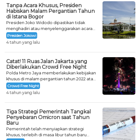
Tanpa Acara Khusus, Presiden
Habiskan Malam Pergantian Tahun
di Istana Bogor
Presiden Joko Widodo dipastikan tidak
menghadiri atau menyelenggarakan acara
khusus untuk mengisi malam pergantian
Presiden Jokowi
tahun.
4 tahun yang lalu
Catat! 11 Ruas Jalan Jakarta yang
Diberlakukan Crowd Free Night
Polda Metro Jaya memberlakukan kebijakan
khusus di malam pergantian tahun 2022 atau
Crowd Free Night selama dua hari.
Crowd Free Night
4 tahun yang lalu
Tiga Strategi Pemerintah Tangkal
Penyebaran Omicron saat Tahun
Baru
Pemerintah telah menyiapkan strategi
khusus, terlebih di masa libur tahun baru