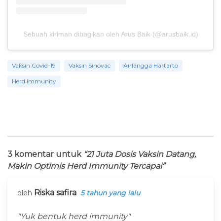
Sebuah kiriman dibagikan oleh Arus Baik (@arusbaik.id)
Vaksin Covid-19
Vaksin Sinovac
Airlangga Hartarto
Herd Immunity
3 komentar untuk
“21 Juta Dosis Vaksin Datang,
Makin Optimis Herd Immunity Tercapai”
Riska safira
oleh
5 tahun yang lalu
"Yuk bentuk herd immunity"