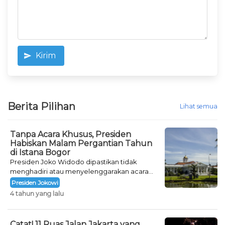
Kirim
Berita Pilihan
Lihat semua
Tanpa Acara Khusus, Presiden
Habiskan Malam Pergantian Tahun
di Istana Bogor
Presiden Joko Widodo dipastikan tidak
menghadiri atau menyelenggarakan acara
khusus untuk mengisi malam pergantian
Presiden Jokowi
tahun.
4 tahun yang lalu
Catat! 11 Ruas Jalan Jakarta yang