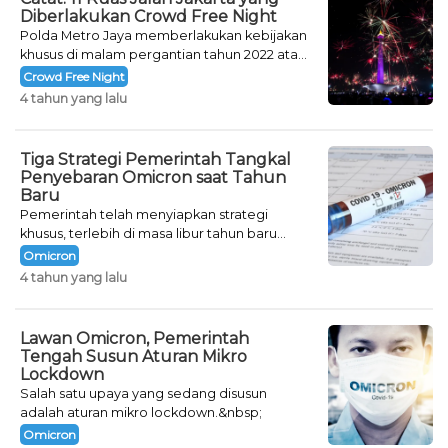
Diberlakukan Crowd Free Night
Polda Metro Jaya memberlakukan kebijakan
khusus di malam pergantian tahun 2022 atau
Crowd Free Night selama dua hari.
Crowd Free Night
4 tahun yang lalu
Tiga Strategi Pemerintah Tangkal
Penyebaran Omicron saat Tahun
Baru
Pemerintah telah menyiapkan strategi
khusus, terlebih di masa libur tahun baru
seperti saat ini.
Omicron
4 tahun yang lalu
Lawan Omicron, Pemerintah
Tengah Susun Aturan Mikro
Lockdown
Salah satu upaya yang sedang disusun
adalah aturan mikro lockdown.&nbsp;
Omicron