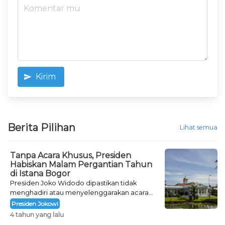
Kirim
Berita Pilihan
Lihat semua
Tanpa Acara Khusus, Presiden
Habiskan Malam Pergantian Tahun
di Istana Bogor
Presiden Joko Widodo dipastikan tidak
menghadiri atau menyelenggarakan acara
khusus untuk mengisi malam pergantian
Presiden Jokowi
tahun.
4 tahun yang lalu