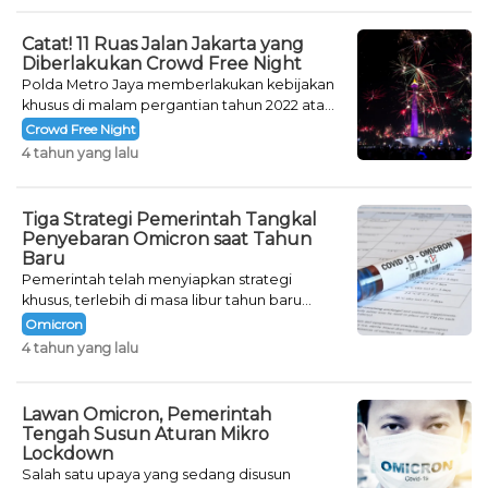
Catat! 11 Ruas Jalan Jakarta yang
Diberlakukan Crowd Free Night
Polda Metro Jaya memberlakukan kebijakan
khusus di malam pergantian tahun 2022 atau
Crowd Free Night selama dua hari.
Crowd Free Night
4 tahun yang lalu
Tiga Strategi Pemerintah Tangkal
Penyebaran Omicron saat Tahun
Baru
Pemerintah telah menyiapkan strategi
khusus, terlebih di masa libur tahun baru
seperti saat ini.
Omicron
4 tahun yang lalu
Lawan Omicron, Pemerintah
Tengah Susun Aturan Mikro
Lockdown
Salah satu upaya yang sedang disusun