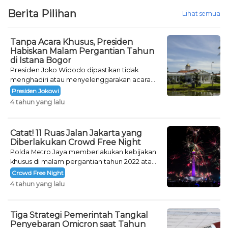
Berita Pilihan
Lihat semua
Tanpa Acara Khusus, Presiden
Habiskan Malam Pergantian Tahun
di Istana Bogor
Presiden Joko Widodo dipastikan tidak
menghadiri atau menyelenggarakan acara
khusus untuk mengisi malam pergantian
Presiden Jokowi
tahun.
4 tahun yang lalu
Catat! 11 Ruas Jalan Jakarta yang
Diberlakukan Crowd Free Night
Polda Metro Jaya memberlakukan kebijakan
khusus di malam pergantian tahun 2022 atau
Crowd Free Night selama dua hari.
Crowd Free Night
4 tahun yang lalu
Tiga Strategi Pemerintah Tangkal
Penyebaran Omicron saat Tahun