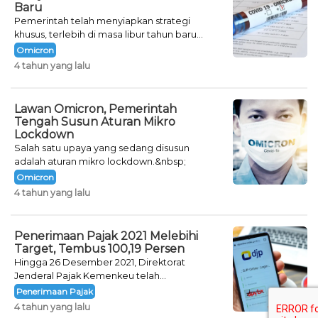
Baru
Pemerintah telah menyiapkan strategi
khusus, terlebih di masa libur tahun baru
seperti saat ini.
Omicron
4 tahun yang lalu
Lawan Omicron, Pemerintah
Tengah Susun Aturan Mikro
Lockdown
Salah satu upaya yang sedang disusun
adalah aturan mikro lockdown.&nbsp;
Omicron
4 tahun yang lalu
Penerimaan Pajak 2021 Melebihi
Target, Tembus 100,19 Persen
Hingga 26 Desember 2021, Direktorat
Jenderal Pajak Kemenkeu telah
mencatatkan jumlah neto penerimaan pajak
Penerimaan Pajak
sebesar Rp 1.231,87 triliun.&nbsp;
4 tahun yang lalu