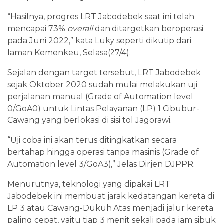
“Hasilnya, progres LRT Jabodebek saat ini telah
mencapai 73%
overall
dan ditargetkan beroperasi
pada Juni 2022,” kata Luky seperti dikutip dari
laman Kemenkeu, Selasa(27/4).
Sejalan dengan target tersebut, LRT Jabodebek
sejak Oktober 2020 sudah mulai melakukan uji
perjalanan manual (Grade of Automation level
0/GoA0) untuk Lintas Pelayanan (LP) 1 Cibubur-
Cawang yang berlokasi di sisi tol Jagorawi.
“Uji coba ini akan terus ditingkatkan secara
bertahap hingga operasi tanpa masinis (Grade of
Automation level 3/GoA3),” Jelas Dirjen DJPPR.
Menurutnya, teknologi yang dipakai LRT
Jabodebek ini membuat jarak kedatangan kereta di
LP 3 atau Cawang-Dukuh Atas menjadi jalur kereta
paling cepat, yaitu tiap 3 menit sekali pada jam sibuk