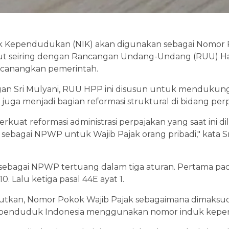
uk Kependudukan (NIK) akan digunakan sebagai Nomor 
ut seiring dengan Rancangan Undang-Undang (RUU) Ha
icanangkan pemerintah.
n Sri Mulyani, RUU HPP ini disusun untuk mendukung v
t juga menjadi bagian reformasi struktural di bidang per
rkuat reformasi administrasi perpajakan yang saat ini 
sebagai NPWP untuk Wajib Pajak orang pribadi," kata Sri
ebagai NPWP tertuang dalam tiga aturan. Pertama pada
0. Lalu ketiga pasal 44E ayat 1.
ebutkan, Nomor Pokok Wajib Pajak sebagaimana dimaksud
 penduduk Indonesia menggunakan nomor induk kep