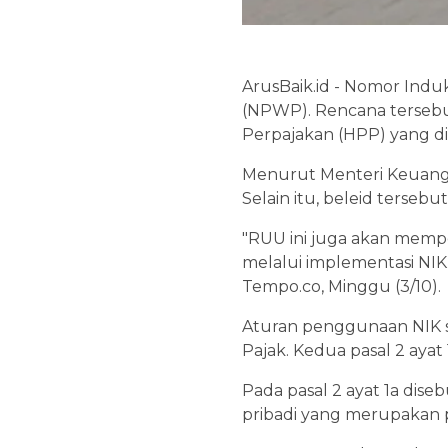
ArusBaik.id - Nomor Ind
(NPWP). Rencana terseb
Perpajakan (HPP) yang d
Menurut Menteri Keuanga
Selain itu, beleid tersebu
"RUU ini juga akan mempe
melalui implementasi NIK 
Tempo.co, Minggu (3/10).
Aturan penggunaan NIK s
Pajak. Kedua pasal 2 ayat 1
Pada pasal 2 ayat 1a dis
pribadi yang merupakan