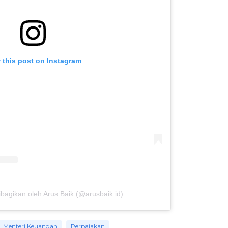
 this post on Instagram
bagikan oleh Arus Baik (@arusbaik.id)
Menteri Keuangan
Perpajakan