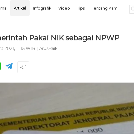
tama
Artikel
Infografik
Video
Tips
Tentang Kami
merintah Pakai NIK sebagai NPWP
t 2021, 11:15 WIB
|
ArusBaik
1