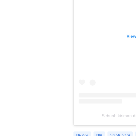
View
Sebuah kiriman di
NPWP
NIK
Sri Mulyani