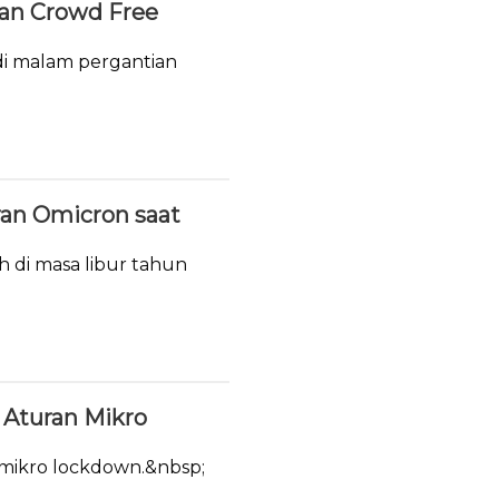
ukan Crowd Free
i malam pergantian
ran Omicron saat
h di masa libur tahun
Aturan Mikro
 mikro lockdown.&nbsp;