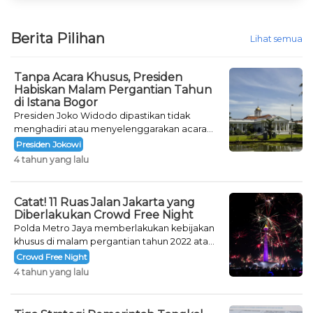
Berita Pilihan
Lihat semua
Tanpa Acara Khusus, Presiden
Habiskan Malam Pergantian Tahun
di Istana Bogor
Presiden Joko Widodo dipastikan tidak
menghadiri atau menyelenggarakan acara
khusus untuk mengisi malam pergantian
Presiden Jokowi
tahun.
4 tahun yang lalu
Catat! 11 Ruas Jalan Jakarta yang
Diberlakukan Crowd Free Night
Polda Metro Jaya memberlakukan kebijakan
khusus di malam pergantian tahun 2022 atau
Crowd Free Night selama dua hari.
Crowd Free Night
4 tahun yang lalu