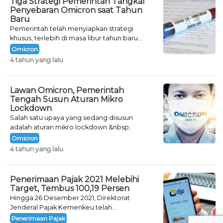
Tiga Strategi Pemerintah Tangkal
Penyebaran Omicron saat Tahun
Baru
Pemerintah telah menyiapkan strategi
khusus, terlebih di masa libur tahun baru
seperti saat ini.
Omicron
4 tahun yang lalu
Lawan Omicron, Pemerintah
Tengah Susun Aturan Mikro
Lockdown
Salah satu upaya yang sedang disusun
adalah aturan mikro lockdown.&nbsp;
Omicron
4 tahun yang lalu
Penerimaan Pajak 2021 Melebihi
Target, Tembus 100,19 Persen
Hingga 26 Desember 2021, Direktorat
Jenderal Pajak Kemenkeu telah
mencatatkan jumlah neto penerimaan pajak
Penerimaan Pajak