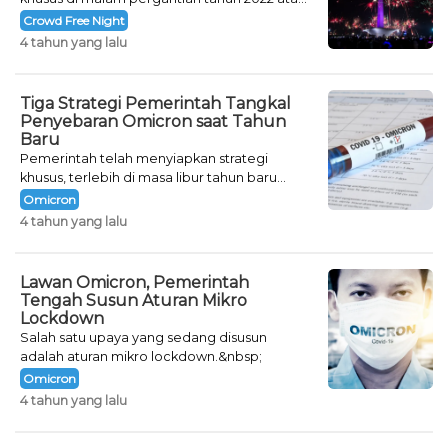
Crowd Free Night selama dua hari.
Crowd Free Night
4 tahun yang lalu
Tiga Strategi Pemerintah Tangkal
Penyebaran Omicron saat Tahun
Baru
Pemerintah telah menyiapkan strategi
khusus, terlebih di masa libur tahun baru
seperti saat ini.
Omicron
4 tahun yang lalu
Lawan Omicron, Pemerintah
Tengah Susun Aturan Mikro
Lockdown
Salah satu upaya yang sedang disusun
adalah aturan mikro lockdown.&nbsp;
Omicron
4 tahun yang lalu