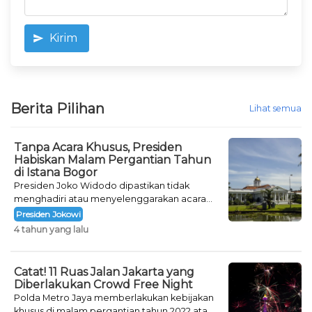
Kirim
Berita Pilihan
Lihat semua
Tanpa Acara Khusus, Presiden
Habiskan Malam Pergantian Tahun
di Istana Bogor
Presiden Joko Widodo dipastikan tidak
menghadiri atau menyelenggarakan acara
khusus untuk mengisi malam pergantian
Presiden Jokowi
tahun.
4 tahun yang lalu
Catat! 11 Ruas Jalan Jakarta yang
Diberlakukan Crowd Free Night
Polda Metro Jaya memberlakukan kebijakan
khusus di malam pergantian tahun 2022 atau