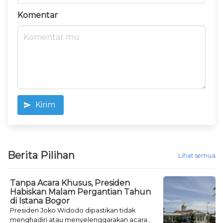
Komentar
Kirim
Berita Pilihan
Lihat semua
Tanpa Acara Khusus, Presiden
Habiskan Malam Pergantian Tahun
di Istana Bogor
Presiden Joko Widodo dipastikan tidak
menghadiri atau menyelenggarakan acara