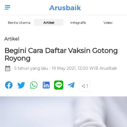
Berita Utama
Artikel
Infografik
Video
Artikel
Begini Cara Daftar Vaksin Gotong
Royong
5 tahun yang lalu
- 19 May 2021, 12:00 WIB
ArusBaik
1