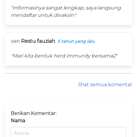
"Informasinya sangat lengkap, saya langsung
mendaftar untuk divaksin"
Restu fauziah
oleh
5 tahun yang lalu
"Mari kita bentuk herd immunity bersama2"
lihat semua komentar
Berikan Komentar:
Nama