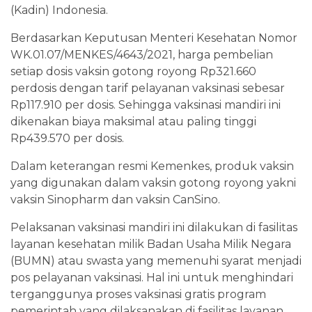
(Kadin) Indonesia.
Berdasarkan Keputusan Menteri Kesehatan Nomor
WK.01.07/MENKES/4643/2021, harga pembelian
setiap dosis vaksin gotong royong Rp321.660
perdosis dengan tarif pelayanan vaksinasi sebesar
Rp117.910 per dosis. Sehingga vaksinasi mandiri ini
dikenakan biaya maksimal atau paling tinggi
Rp439.570 per dosis.
Dalam keterangan resmi Kemenkes, produk vaksin
yang digunakan dalam vaksin gotong royong yakni
vaksin Sinopharm dan vaksin CanSino.
Pelaksanan vaksinasi mandiri ini dilakukan di fasilitas
layanan kesehatan milik Badan Usaha Milik Negara
(BUMN) atau swasta yang memenuhi syarat menjadi
pos pelayanan vaksinasi. Hal ini untuk menghindari
terganggunya proses vaksinasi gratis program
pemerintah yang dilaksanakan di fasilitas layanan