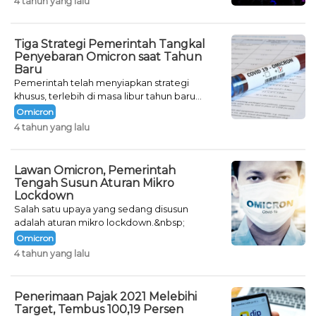
4 tahun yang lalu
Tiga Strategi Pemerintah Tangkal
Penyebaran Omicron saat Tahun
Baru
Pemerintah telah menyiapkan strategi
khusus, terlebih di masa libur tahun baru
seperti saat ini.
Omicron
4 tahun yang lalu
Lawan Omicron, Pemerintah
Tengah Susun Aturan Mikro
Lockdown
Salah satu upaya yang sedang disusun
adalah aturan mikro lockdown.&nbsp;
Omicron
4 tahun yang lalu
Penerimaan Pajak 2021 Melebihi
Target, Tembus 100,19 Persen