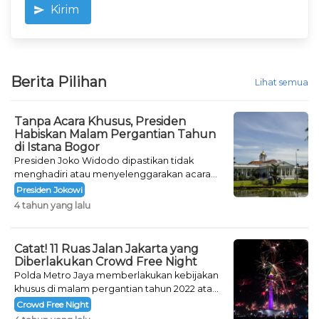
Kirim
Berita Pilihan
Lihat semua
Tanpa Acara Khusus, Presiden
Habiskan Malam Pergantian Tahun
di Istana Bogor
Presiden Joko Widodo dipastikan tidak
menghadiri atau menyelenggarakan acara
khusus untuk mengisi malam pergantian
Presiden Jokowi
tahun.
4 tahun yang lalu
Catat! 11 Ruas Jalan Jakarta yang
Diberlakukan Crowd Free Night
Polda Metro Jaya memberlakukan kebijakan
khusus di malam pergantian tahun 2022 atau
Crowd Free Night selama dua hari.
Crowd Free Night