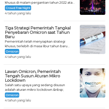
khusus di malam pergantian tahun 2022 atau
Crowd Free Night selama dua hari.
Crowd Free Night
4 tahun yang lalu
Tiga Strategi Pemerintah Tangkal
Penyebaran Omicron saat Tahun
Baru
Pemerintah telah menyiapkan strategi
khusus, terlebih di masa libur tahun baru
seperti saat ini.
Omicron
4 tahun yang lalu
Lawan Omicron, Pemerintah
Tengah Susun Aturan Mikro
Lockdown
Salah satu upaya yang sedang disusun
adalah aturan mikro lockdown.&nbsp;
Omicron
4 tahun yang lalu