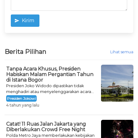
Kirim
Berita Pilihan
Lihat semua
Tanpa Acara Khusus, Presiden
Habiskan Malam Pergantian Tahun
di Istana Bogor
Presiden Joko Widodo dipastikan tidak
menghadiri atau menyelenggarakan acara
khusus untuk mengisi malam pergantian
Presiden Jokowi
tahun.
4 tahun yang lalu
Catat! 11 Ruas Jalan Jakarta yang
Diberlakukan Crowd Free Night
Polda Metro Jaya memberlakukan kebijakan