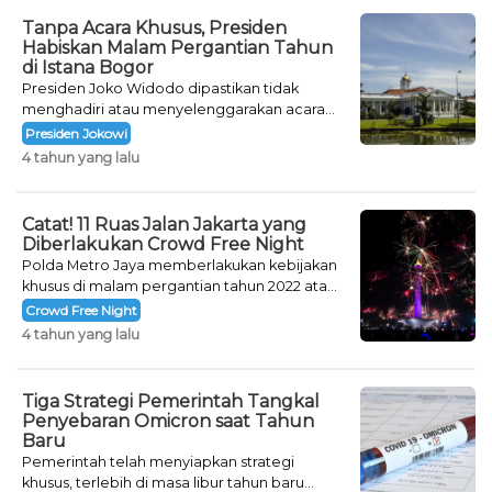
Tanpa Acara Khusus, Presiden
Habiskan Malam Pergantian Tahun
di Istana Bogor
Presiden Joko Widodo dipastikan tidak
menghadiri atau menyelenggarakan acara
khusus untuk mengisi malam pergantian
Presiden Jokowi
tahun.
4 tahun yang lalu
Catat! 11 Ruas Jalan Jakarta yang
Diberlakukan Crowd Free Night
Polda Metro Jaya memberlakukan kebijakan
khusus di malam pergantian tahun 2022 atau
Crowd Free Night selama dua hari.
Crowd Free Night
4 tahun yang lalu
Tiga Strategi Pemerintah Tangkal
Penyebaran Omicron saat Tahun
Baru
Pemerintah telah menyiapkan strategi
khusus, terlebih di masa libur tahun baru