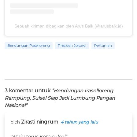
Sebuah kiriman dibagikan oleh Arus Baik (@arusbaik.id)
Bendungan Paselloreng
Presiden Jokowi
Pertanian
3 komentar untuk
“Bendungan Paselloreng
Rampung, Sulsel Siap Jadi Lumbung Pangan
Nasional”
Zirasti ningrum
oleh
4 tahun yang lalu
"Maju terus kota sulsel"