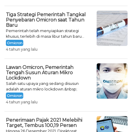
Tiga Strategi Pemerintah Tangkal
Penyebaran Omicron saat Tahun
Baru
Pemerintah telah menyiapkan strategi
khusus, terlebih di masa libur tahun baru
seperti saat ini.
Omicron
4 tahun yang lalu
Lawan Omicron, Pemerintah
Tengah Susun Aturan Mikro
Lockdown
Salah satu upaya yang sedang disusun
adalah aturan mikro lockdown.&nbsp;
Omicron
4 tahun yang lalu
Penerimaan Pajak 2021 Melebihi
Target, Tembus 100,19 Persen
Hingga 26 Desember 2021, Direktorat