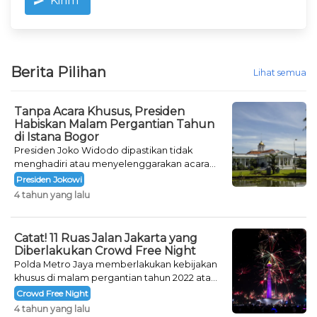
Kirim
Berita Pilihan
Lihat semua
Tanpa Acara Khusus, Presiden
Habiskan Malam Pergantian Tahun
di Istana Bogor
Presiden Joko Widodo dipastikan tidak
menghadiri atau menyelenggarakan acara
khusus untuk mengisi malam pergantian
Presiden Jokowi
tahun.
4 tahun yang lalu
Catat! 11 Ruas Jalan Jakarta yang
Diberlakukan Crowd Free Night
Polda Metro Jaya memberlakukan kebijakan
khusus di malam pergantian tahun 2022 atau
Crowd Free Night selama dua hari.
Crowd Free Night
4 tahun yang lalu