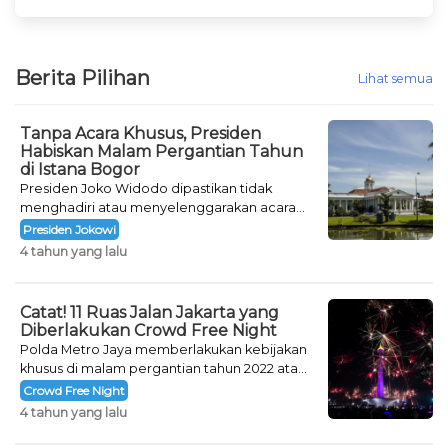
Berita Pilihan
Lihat semua
Tanpa Acara Khusus, Presiden
Habiskan Malam Pergantian Tahun
di Istana Bogor
Presiden Joko Widodo dipastikan tidak
menghadiri atau menyelenggarakan acara
khusus untuk mengisi malam pergantian
Presiden Jokowi
tahun.
4 tahun yang lalu
Catat! 11 Ruas Jalan Jakarta yang
Diberlakukan Crowd Free Night
Polda Metro Jaya memberlakukan kebijakan
khusus di malam pergantian tahun 2022 atau
Crowd Free Night selama dua hari.
Crowd Free Night
4 tahun yang lalu