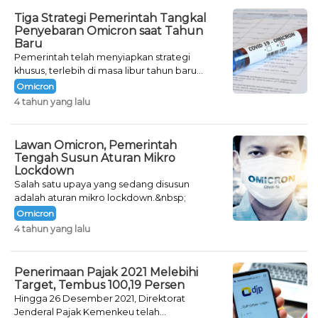
Tiga Strategi Pemerintah Tangkal
Penyebaran Omicron saat Tahun
Baru
Pemerintah telah menyiapkan strategi
khusus, terlebih di masa libur tahun baru
seperti saat ini.
Omicron
4 tahun yang lalu
Lawan Omicron, Pemerintah
Tengah Susun Aturan Mikro
Lockdown
Salah satu upaya yang sedang disusun
adalah aturan mikro lockdown.&nbsp;
Omicron
4 tahun yang lalu
Penerimaan Pajak 2021 Melebihi
Target, Tembus 100,19 Persen
Hingga 26 Desember 2021, Direktorat
Jenderal Pajak Kemenkeu telah