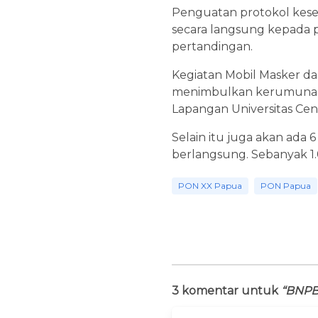
Penguatan protokol keseh
secara langsung kepada pa
pertandingan.
Kegiatan Mobil Masker d
menimbulkan kerumunan d
Lapangan Universitas Ce
Selain itu juga akan ada
berlangsung. Sebanyak 1.0
PON XX Papua
PON Papua
3 komentar untuk
“BNPB 