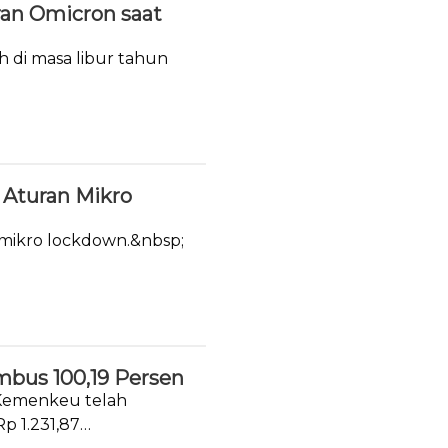
ran Omicron saat
h di masa libur tahun
Aturan Mikro
 mikro lockdown.&nbsp;
mbus 100,19 Persen
 Kemenkeu telah
p 1.231,87