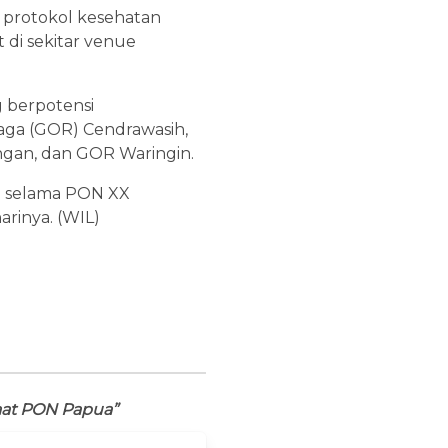
 protokol kesehatan
 di sekitar venue
 berpotensi
ga (GOR) Cendrawasih,
ngan, dan GOR Waringin.
an selama PON XX
arinya. (WIL)
aat PON Papua”