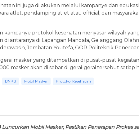
atan ini juga dilakukan melalui kampanye dan edukasi
ra atlet, pendamping atlet atau official, dan masyarakat
an kampanye protokol kesehatan menyasar wilayah yang
i antaranya di Lapangan Mandala, Gelanggang Olahra
nderawasih, Jembatan Youtefa, GOR Politeknik Penerba
 6 gerai masker yang ditempatkan di pusat-pusat kegiat
00 masker akan di sebar di gerai-gerai tersebut setiap h
BNPB
Mobil Masker
Protokol Kesehatan
Luncurkan Mobil Masker, Pastikan Penerapan Prokes s