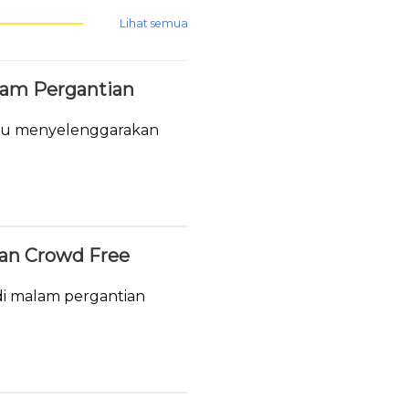
Lihat semua
lam Pergantian
tau menyelenggarakan
.
ukan Crowd Free
i malam pergantian