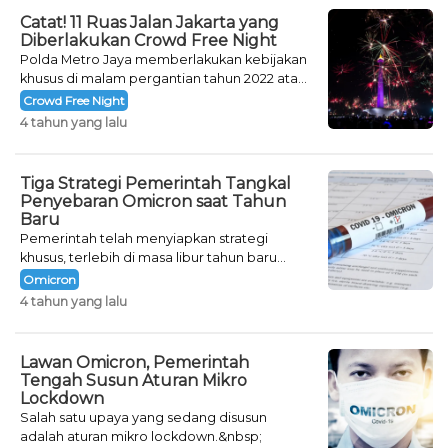
Catat! 11 Ruas Jalan Jakarta yang
Diberlakukan Crowd Free Night
Polda Metro Jaya memberlakukan kebijakan
khusus di malam pergantian tahun 2022 atau
Crowd Free Night selama dua hari.
Crowd Free Night
4 tahun yang lalu
Tiga Strategi Pemerintah Tangkal
Penyebaran Omicron saat Tahun
Baru
Pemerintah telah menyiapkan strategi
khusus, terlebih di masa libur tahun baru
seperti saat ini.
Omicron
4 tahun yang lalu
Lawan Omicron, Pemerintah
Tengah Susun Aturan Mikro
Lockdown
Salah satu upaya yang sedang disusun
adalah aturan mikro lockdown.&nbsp;