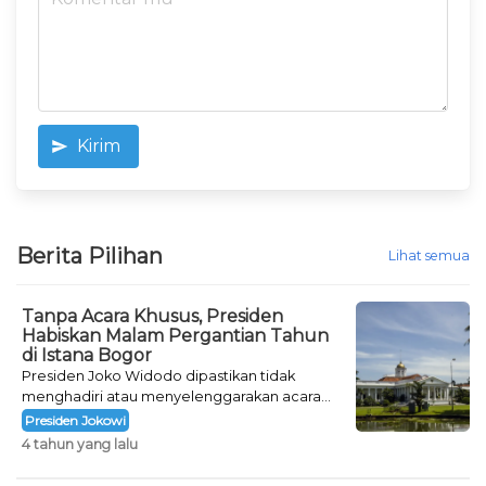
Kirim
Berita Pilihan
Lihat semua
Tanpa Acara Khusus, Presiden
Habiskan Malam Pergantian Tahun
di Istana Bogor
Presiden Joko Widodo dipastikan tidak
menghadiri atau menyelenggarakan acara
khusus untuk mengisi malam pergantian
Presiden Jokowi
tahun.
4 tahun yang lalu