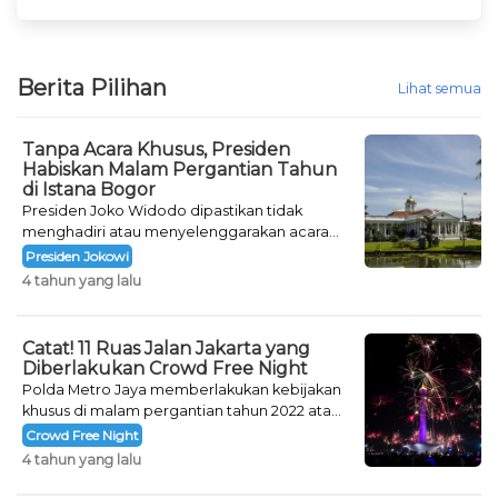
Berita Pilihan
Lihat semua
Tanpa Acara Khusus, Presiden
Habiskan Malam Pergantian Tahun
di Istana Bogor
Presiden Joko Widodo dipastikan tidak
menghadiri atau menyelenggarakan acara
khusus untuk mengisi malam pergantian
Presiden Jokowi
tahun.
4 tahun yang lalu
Catat! 11 Ruas Jalan Jakarta yang
Diberlakukan Crowd Free Night
Polda Metro Jaya memberlakukan kebijakan
khusus di malam pergantian tahun 2022 atau
Crowd Free Night selama dua hari.
Crowd Free Night
4 tahun yang lalu