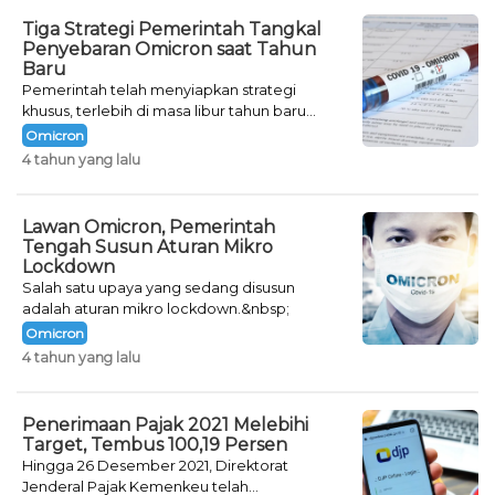
Tiga Strategi Pemerintah Tangkal
Penyebaran Omicron saat Tahun
Baru
Pemerintah telah menyiapkan strategi
khusus, terlebih di masa libur tahun baru
seperti saat ini.
Omicron
4 tahun yang lalu
Lawan Omicron, Pemerintah
Tengah Susun Aturan Mikro
Lockdown
Salah satu upaya yang sedang disusun
adalah aturan mikro lockdown.&nbsp;
Omicron
4 tahun yang lalu
Penerimaan Pajak 2021 Melebihi
Target, Tembus 100,19 Persen
Hingga 26 Desember 2021, Direktorat
Jenderal Pajak Kemenkeu telah