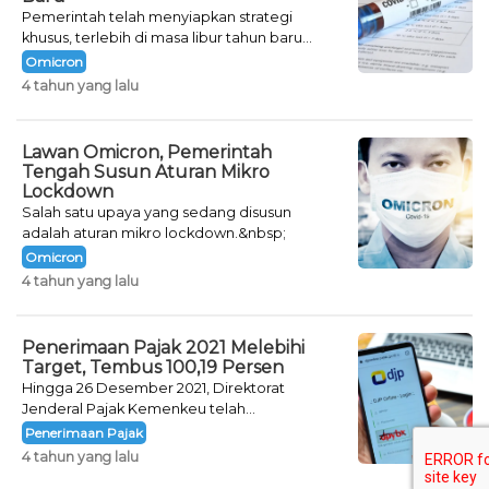
Pemerintah telah menyiapkan strategi
khusus, terlebih di masa libur tahun baru
seperti saat ini.
Omicron
4 tahun yang lalu
Lawan Omicron, Pemerintah
Tengah Susun Aturan Mikro
Lockdown
Salah satu upaya yang sedang disusun
adalah aturan mikro lockdown.&nbsp;
Omicron
4 tahun yang lalu
Penerimaan Pajak 2021 Melebihi
Target, Tembus 100,19 Persen
Hingga 26 Desember 2021, Direktorat
Jenderal Pajak Kemenkeu telah
mencatatkan jumlah neto penerimaan pajak
Penerimaan Pajak
sebesar Rp 1.231,87 triliun.&nbsp;
4 tahun yang lalu