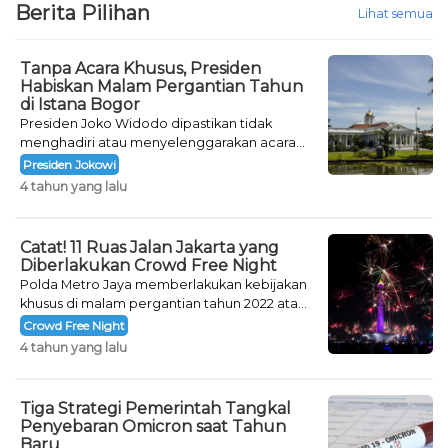
Berita Pilihan
Lihat semua
Tanpa Acara Khusus, Presiden
Habiskan Malam Pergantian Tahun
di Istana Bogor
Presiden Joko Widodo dipastikan tidak
menghadiri atau menyelenggarakan acara
khusus untuk mengisi malam pergantian
Presiden Jokowi
tahun.
4 tahun yang lalu
Catat! 11 Ruas Jalan Jakarta yang
Diberlakukan Crowd Free Night
Polda Metro Jaya memberlakukan kebijakan
khusus di malam pergantian tahun 2022 atau
Crowd Free Night selama dua hari.
Crowd Free Night
4 tahun yang lalu
Tiga Strategi Pemerintah Tangkal
Penyebaran Omicron saat Tahun
Baru