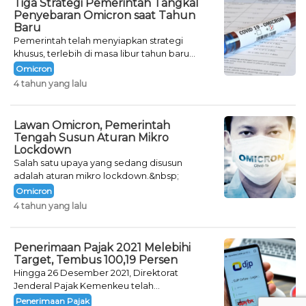
Tiga Strategi Pemerintah Tangkal
Penyebaran Omicron saat Tahun
Baru
Pemerintah telah menyiapkan strategi
khusus, terlebih di masa libur tahun baru
seperti saat ini.
Omicron
4 tahun yang lalu
Lawan Omicron, Pemerintah
Tengah Susun Aturan Mikro
Lockdown
Salah satu upaya yang sedang disusun
adalah aturan mikro lockdown.&nbsp;
Omicron
4 tahun yang lalu
Penerimaan Pajak 2021 Melebihi
Target, Tembus 100,19 Persen
Hingga 26 Desember 2021, Direktorat
Jenderal Pajak Kemenkeu telah
mencatatkan jumlah neto penerimaan pajak
Penerimaan Pajak