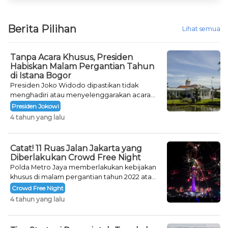
Berita Pilihan
Lihat semua
Tanpa Acara Khusus, Presiden
Habiskan Malam Pergantian Tahun
di Istana Bogor
Presiden Joko Widodo dipastikan tidak
menghadiri atau menyelenggarakan acara
khusus untuk mengisi malam pergantian
Presiden Jokowi
tahun.
4 tahun yang lalu
Catat! 11 Ruas Jalan Jakarta yang
Diberlakukan Crowd Free Night
Polda Metro Jaya memberlakukan kebijakan
khusus di malam pergantian tahun 2022 atau
Crowd Free Night selama dua hari.
Crowd Free Night
4 tahun yang lalu