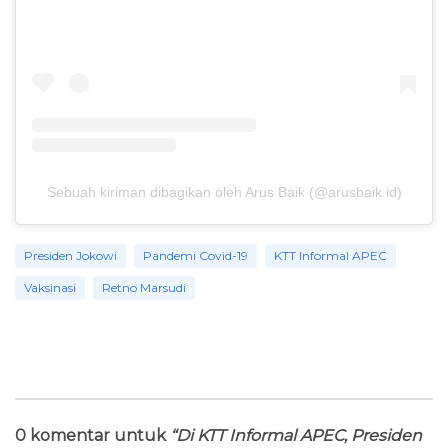
Sebuah kiriman dibagikan oleh Arus Baik (@arusbaik.id)
Presiden Jokowi
Pandemi Covid-19
KTT Informal APEC
Vaksinasi
Retno Marsudi
0 komentar untuk
“Di KTT Informal APEC, Presiden