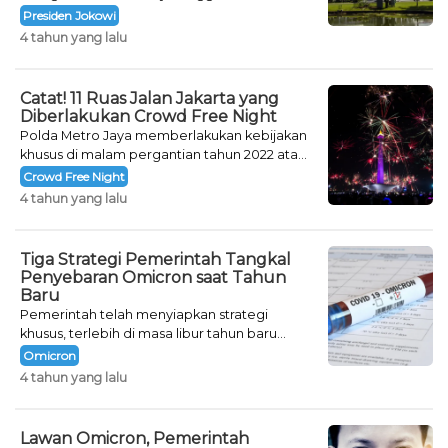
khusus untuk mengisi malam pergantian
Presiden Jokowi
tahun.
4 tahun yang lalu
Catat! 11 Ruas Jalan Jakarta yang
Diberlakukan Crowd Free Night
Polda Metro Jaya memberlakukan kebijakan
khusus di malam pergantian tahun 2022 atau
Crowd Free Night selama dua hari.
Crowd Free Night
4 tahun yang lalu
Tiga Strategi Pemerintah Tangkal
Penyebaran Omicron saat Tahun
Baru
Pemerintah telah menyiapkan strategi
khusus, terlebih di masa libur tahun baru
seperti saat ini.
Omicron
4 tahun yang lalu
Lawan Omicron, Pemerintah