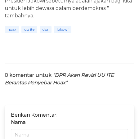
Presiden Jokowi sebetulnya adalah ajakan bagi kita
untuk lebih dewasa dalam berdemokrasi,"
tambahnya.
hoax
uu ite
dpr
jokowi
0 komentar untuk
“DPR Akan Revisi UU ITE
Berantas Penyebar Hoax”
Berikan Komentar:
Nama