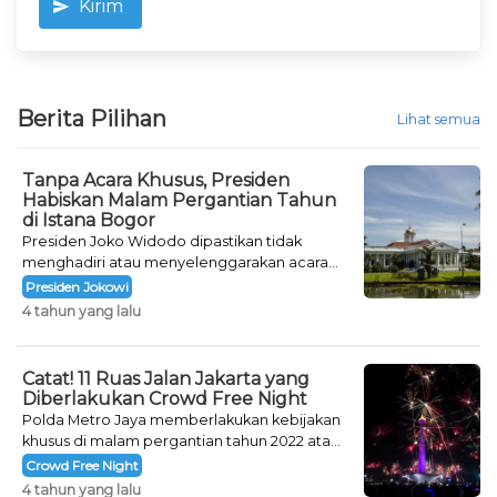
Kirim
Berita Pilihan
Lihat semua
Tanpa Acara Khusus, Presiden
Habiskan Malam Pergantian Tahun
di Istana Bogor
Presiden Joko Widodo dipastikan tidak
menghadiri atau menyelenggarakan acara
khusus untuk mengisi malam pergantian
Presiden Jokowi
tahun.
4 tahun yang lalu
Catat! 11 Ruas Jalan Jakarta yang
Diberlakukan Crowd Free Night
Polda Metro Jaya memberlakukan kebijakan
khusus di malam pergantian tahun 2022 atau
Crowd Free Night selama dua hari.
Crowd Free Night
4 tahun yang lalu