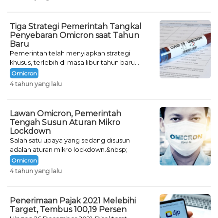
Tiga Strategi Pemerintah Tangkal
Penyebaran Omicron saat Tahun
Baru
Pemerintah telah menyiapkan strategi
khusus, terlebih di masa libur tahun baru
seperti saat ini.
Omicron
4 tahun yang lalu
Lawan Omicron, Pemerintah
Tengah Susun Aturan Mikro
Lockdown
Salah satu upaya yang sedang disusun
adalah aturan mikro lockdown.&nbsp;
Omicron
4 tahun yang lalu
Penerimaan Pajak 2021 Melebihi
Target, Tembus 100,19 Persen