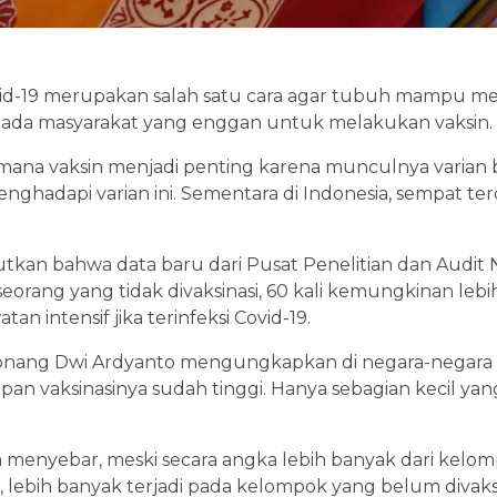
Covid-19 merupakan salah satu cara agar tubuh mampu m
ada masyarakat yang enggan untuk melakukan vaksin.
 dimana vaksin menjadi penting karena munculnya varian 
ghadapi varian ini. Sementara di Indonesia, sempat ter
butkan bahwa data baru dari Pusat Penelitian dan Audit
eorang yang tidak divaksinasi, 60 kali kemungkinan le
an intensif jika terinfeksi Covid-19.
S Tonang Dwi Ardyanto mengungkapkan di negara-negara 
upan vaksinasinya sudah tinggi. Hanya sebagian kecil ya
n menyebar, meski secara angka lebih banyak dari kelom
 lebih banyak terjadi pada kelompok yang belum divaks