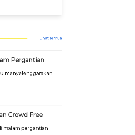
Lihat semua
lam Pergantian
tau menyelenggarakan
.
ukan Crowd Free
i malam pergantian