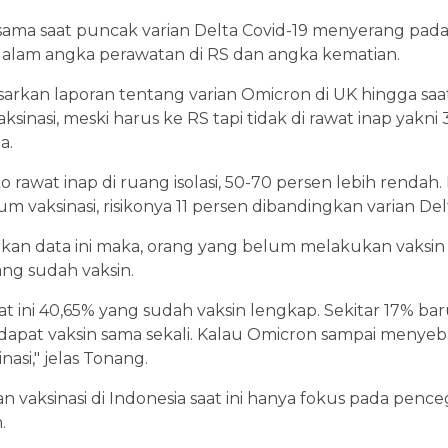
r sama saat puncak varian Delta Covid-19 menyerang pada
dalam angka perawatan di RS dan angka kematian.
rkan laporan tentang varian Omicron di UK hingga saat
inasi, meski harus ke RS tapi tidak di rawat inap yakni 
a.
ko rawat inap di ruang isolasi, 50-70 persen lebih rend
m vaksinasi, risikonya 11 persen dibandingkan varian Del
an data ini maka, orang yang belum melakukan vaksin Co
ang sudah vaksin.
at ini 40,65% yang sudah vaksin lengkap. Sekitar 17% baru
apat vaksin sama sekali. Kalau Omicron sampai menyebar
asi," jelas Tonang.
kan vaksinasi di Indonesia saat ini hanya fokus pada pen
.