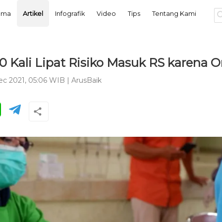
tama
Artikel
Infografik
Video
Tips
Tentang Kami
0 Kali Lipat Risiko Masuk RS karena 
ec 2021, 05:06 WIB
|
ArusBaik