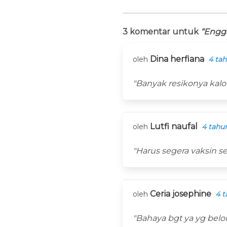
3 komentar untuk
“Engga
Dina herfiana
oleh
4 tah
"Banyak resikonya kalo
Lutfi naufal
oleh
4 tahun
"Harus segera vaksin s
Ceria josephine
oleh
4 t
"Bahaya bgt ya yg bel