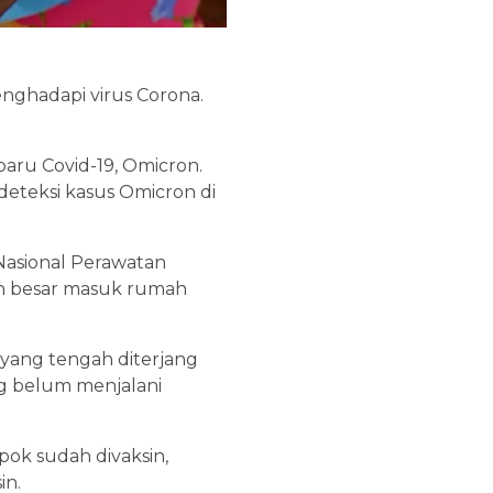
enghadapi virus Corona.
baru Covid-19, Omicron.
deteksi kasus Omicron di
 Nasional Perawatan
bih besar masuk rumah
yang tengah diterjang
ng belum menjalani
pok sudah divaksin,
in.