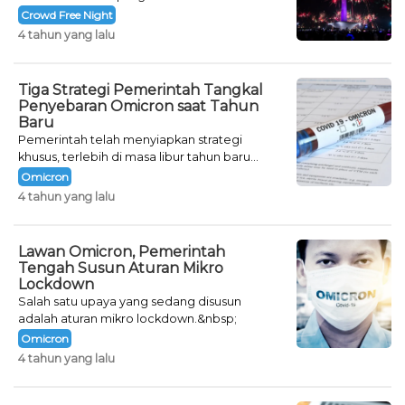
Crowd Free Night selama dua hari.
Crowd Free Night
4 tahun yang lalu
Tiga Strategi Pemerintah Tangkal
Penyebaran Omicron saat Tahun
Baru
Pemerintah telah menyiapkan strategi
khusus, terlebih di masa libur tahun baru
seperti saat ini.
Omicron
4 tahun yang lalu
Lawan Omicron, Pemerintah
Tengah Susun Aturan Mikro
Lockdown
Salah satu upaya yang sedang disusun
adalah aturan mikro lockdown.&nbsp;
Omicron
4 tahun yang lalu