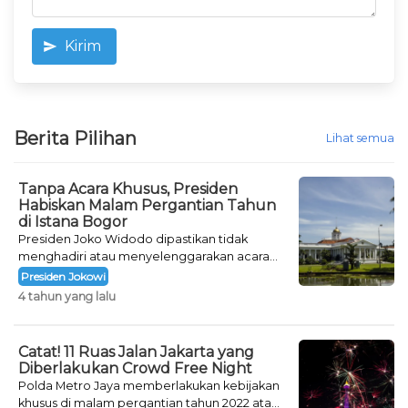
Kirim
Berita Pilihan
Lihat semua
Tanpa Acara Khusus, Presiden
Habiskan Malam Pergantian Tahun
di Istana Bogor
Presiden Joko Widodo dipastikan tidak
menghadiri atau menyelenggarakan acara
khusus untuk mengisi malam pergantian
Presiden Jokowi
tahun.
4 tahun yang lalu
Catat! 11 Ruas Jalan Jakarta yang
Diberlakukan Crowd Free Night
Polda Metro Jaya memberlakukan kebijakan
khusus di malam pergantian tahun 2022 atau