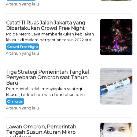
tahun.
4 tahun yang lalu
Catat! 11 Ruas Jalan Jakarta yang
Diberlakukan Crowd Free Night
Polda Metro Jaya memberlakukan kebijakan
khusus di malam pergantian tahun 2022 atau
Crowd Free Night selama dua hari.
Crowd Free Night
4 tahun yang lalu
Tiga Strategi Pemerintah Tangkal
Penyebaran Omicron saat Tahun
Baru
Pemerintah telah menyiapkan strategi
khusus, terlebih di masa libur tahun baru
seperti saat ini.
Omicron
4 tahun yang lalu
Lawan Omicron, Pemerintah
Tengah Susun Aturan Mikro