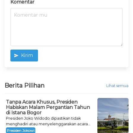
Komentar
Kirim
Berita Pilihan
Lihat semua
Tanpa Acara Khusus, Presiden
Habiskan Malam Pergantian Tahun
di Istana Bogor
Presiden Joko Widodo dipastikan tidak
menghadiri atau menyelenggarakan acara
khusus untuk mengisi malam pergantian
Presiden Jokowi