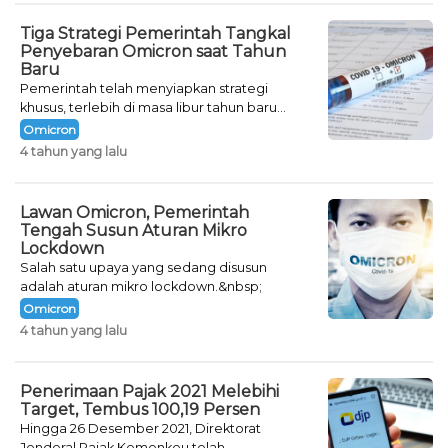
Tiga Strategi Pemerintah Tangkal
Penyebaran Omicron saat Tahun
Baru
Pemerintah telah menyiapkan strategi
khusus, terlebih di masa libur tahun baru
seperti saat ini.
Omicron
4 tahun yang lalu
Lawan Omicron, Pemerintah
Tengah Susun Aturan Mikro
Lockdown
Salah satu upaya yang sedang disusun
adalah aturan mikro lockdown.&nbsp;
Omicron
4 tahun yang lalu
Penerimaan Pajak 2021 Melebihi
Target, Tembus 100,19 Persen
Hingga 26 Desember 2021, Direktorat
Jenderal Pajak Kemenkeu telah