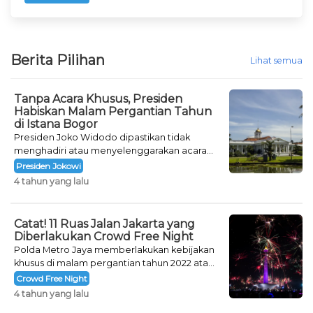
Berita Pilihan
Lihat semua
Tanpa Acara Khusus, Presiden
Habiskan Malam Pergantian Tahun
di Istana Bogor
Presiden Joko Widodo dipastikan tidak
menghadiri atau menyelenggarakan acara
khusus untuk mengisi malam pergantian
Presiden Jokowi
tahun.
4 tahun yang lalu
Catat! 11 Ruas Jalan Jakarta yang
Diberlakukan Crowd Free Night
Polda Metro Jaya memberlakukan kebijakan
khusus di malam pergantian tahun 2022 atau
Crowd Free Night selama dua hari.
Crowd Free Night
4 tahun yang lalu