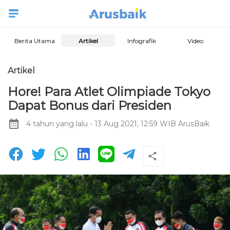
Berita Utama
Artikel
Infografik
Video
Artikel
Hore! Para Atlet Olimpiade Tokyo
Dapat Bonus dari Presiden
4 tahun yang lalu
- 13 Aug 2021, 12:59 WIB
ArusBaik