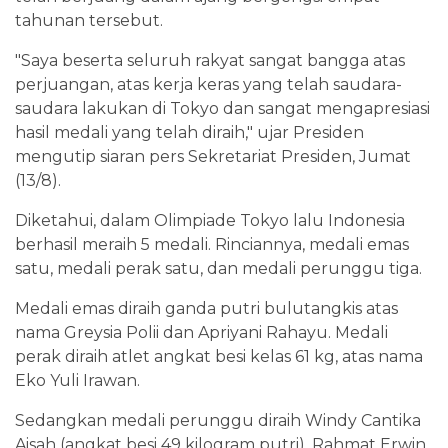
tahunan tersebut.
"Saya beserta seluruh rakyat sangat bangga atas
perjuangan, atas kerja keras yang telah saudara-
saudara lakukan di Tokyo dan sangat mengapresiasi
hasil medali yang telah diraih," ujar Presiden
mengutip siaran pers Sekretariat Presiden, Jumat
(13/8).
Diketahui, dalam Olimpiade Tokyo lalu Indonesia
berhasil meraih 5 medali. Rinciannya, medali emas
satu, medali perak satu, dan medali perunggu tiga.
Medali emas diraih ganda putri bulutangkis atas
nama Greysia Polii dan Apriyani Rahayu. Medali
perak diraih atlet angkat besi kelas 61 kg, atas nama
Eko Yuli Irawan.
Sedangkan medali perunggu diraih Windy Cantika
Aisah (angkat besi 49 kilogram putri), Rahmat Erwin