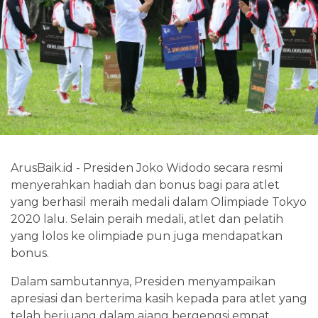
ArusBaik.id - Presiden Joko Widodo secara resmi
menyerahkan hadiah dan bonus bagi para atlet
yang berhasil meraih medali dalam Olimpiade Tokyo
2020 lalu. Selain peraih medali, atlet dan pelatih
yang lolos ke olimpiade pun juga mendapatkan
bonus.
Dalam sambutannya, Presiden menyampaikan
apresiasi dan berterima kasih kepada para atlet yang
telah berjuang dalam ajang bergengsi empat