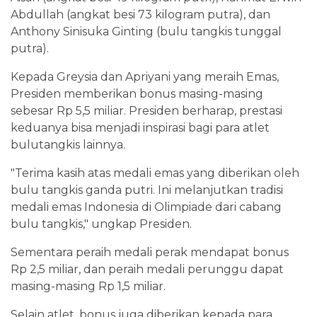
Abdullah (angkat besi 73 kilogram putra), dan
Anthony Sinisuka Ginting (bulu tangkis tunggal
putra).
Kepada Greysia dan Apriyani yang meraih Emas,
Presiden memberikan bonus masing-masing
sebesar Rp 5,5 miliar. Presiden berharap, prestasi
keduanya bisa menjadi inspirasi bagi para atlet
bulutangkis lainnya.
"Terima kasih atas medali emas yang diberikan oleh
bulu tangkis ganda putri. Ini melanjutkan tradisi
medali emas Indonesia di Olimpiade dari cabang
bulu tangkis," ungkap Presiden.
Sementara peraih medali perak mendapat bonus
Rp 2,5 miliar, dan peraih medali perunggu dapat
masing-masing Rp 1,5 miliar.
Selain atlet, bonus juga diberikan kepada para