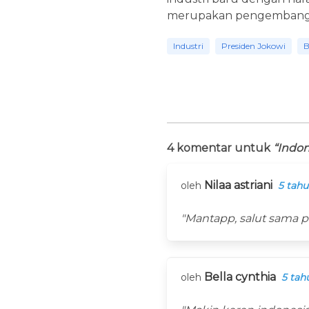
merupakan pengembangan
Industri
Presiden Jokowi
B
4 komentar untuk
“Indon
Nilaa astriani
oleh
5 tahu
"Mantapp, salut sama p
Bella cynthia
oleh
5 tah