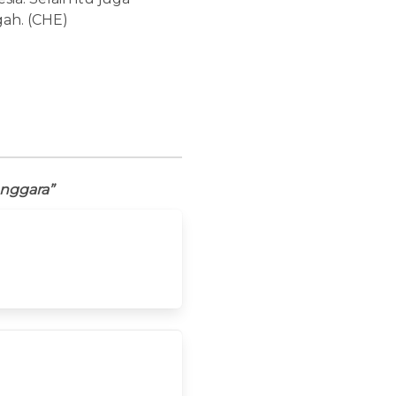
ah. (CHE)
enggara”