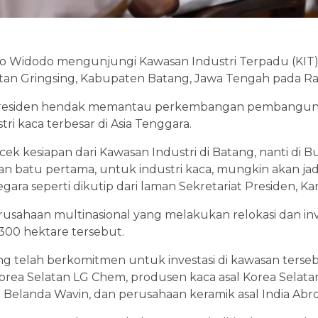
oko Widodo mengunjungi Kawasan Industri Terpadu (KIT)
an Gringsing, Kabupaten Batang, Jawa Tengah pada Rab
Presiden hendak memantau perkembangan pembanguna
ri kaca terbesar di Asia Tenggara.
ecek kesiapan dari Kawasan Industri di Batang, nanti di 
n batu pertama, untuk industri kaca, mungkin akan jadi 
ara seperti dikutip dari laman Sekretariat Presiden, Kam
sahaan multinasional yang melakukan relokasi dan inve
300 hektare tersebut.
 telah berkomitmen untuk investasi di kawasan terseb
Korea Selatan LG Chem, produsen kaca asal Korea Selatan
l Belanda Wavin, dan perusahaan keramik asal India Abroa