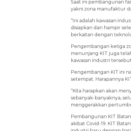
Saat ini pembangunan fa
yakni zona manufaktur dan
“Ini adalah kawasan indus
disiapkan dan hampir sele
berkaitan dengan teknolog
Pengembangan ketiga zona
menunjang KIT juga telah
kawasan industri tersebut
Pengembangan KIT ini nan
setempat. Harapannya KIT 
“Kita harapkan akan men
sebanyak-banyaknya, selu
menggerakkan pertumbuha
Pembangunan KIT Batang 
akibat Covid-19. KIT Bat
industri baru dengan hara