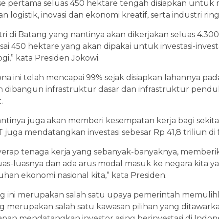
se pertama seluas 450 hektare tengah disiapkan untu
 logistik, inovasi dan ekonomi kreatif, serta industri r
tri di Batang yang nantinya akan dikerjakan seluas 4.30
sai 450 hektare yang akan dipakai untuk investasi-inves
i,” kata Presiden Jokowi.
 ini telah mencapai 99% sejak disiapkan lahannya pada
 dibangun infrastruktur dasar dan infrastruktur penduk
.
tinya juga akan memberi kesempatan kerja bagi sekitar
juga mendatangkan investasi sebesar Rp 41,8 triliun di 
yerap tenaga kerja yang sebanyak-banyaknya, memberi
as-luasnya dan ada arus modal masuk ke negara kita ya
n ekonomi nasional kita,” kata Presiden.
ini merupakan salah satu upaya pemerintah memulihk
ang merupakan salah satu kawasan pilihan yang ditawark
pan mendatangkan investor asing berinvestasi di Indones