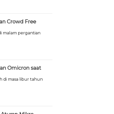
ukan Crowd Free
i malam pergantian
ran Omicron saat
h di masa libur tahun