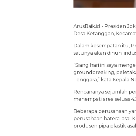
ArusBaik.id - Presiden J
Desa Ketanggan, Kecamat
Dalam kesempatan itu, 
satunya akan dihuni indust
“Siang hari ini saya meng
groundbreaking, peletaka
Tenggara,” kata Kepala Neg
Rencananya sejumlah peru
menempati area seluas 4.
Beberapa perusahaan yang
perusahaan baterai asal 
produsen pipa plastik asa