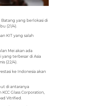
 Batang yang berlokasi di
u (21/4).
n KIT yang salah
Bulan Mei akan ada
yang terbesar di Asia
is (22/4).
stasi ke Indonesia akan
ut di antaranya
 KCC Glass Corporation,
d Vitrified.