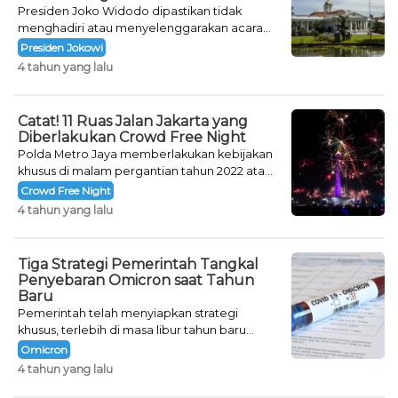
Presiden Joko Widodo dipastikan tidak
menghadiri atau menyelenggarakan acara
khusus untuk mengisi malam pergantian
Presiden Jokowi
tahun.
4 tahun yang lalu
Catat! 11 Ruas Jalan Jakarta yang
Diberlakukan Crowd Free Night
Polda Metro Jaya memberlakukan kebijakan
khusus di malam pergantian tahun 2022 atau
Crowd Free Night selama dua hari.
Crowd Free Night
4 tahun yang lalu
Tiga Strategi Pemerintah Tangkal
Penyebaran Omicron saat Tahun
Baru
Pemerintah telah menyiapkan strategi
khusus, terlebih di masa libur tahun baru
seperti saat ini.
Omicron
4 tahun yang lalu