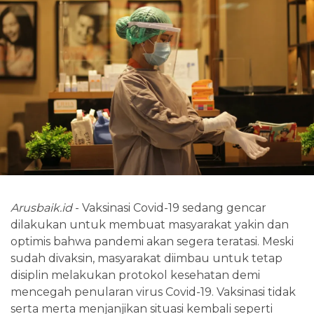
Arusbaik.id
- Vaksinasi Covid-19 sedang gencar
dilakukan untuk membuat masyarakat yakin dan
optimis bahwa pandemi akan segera teratasi. Meski
sudah divaksin, masyarakat diimbau untuk tetap
disiplin melakukan protokol kesehatan demi
mencegah penularan virus Covid-19. Vaksinasi tidak
serta merta menjanjikan situasi kembali seperti