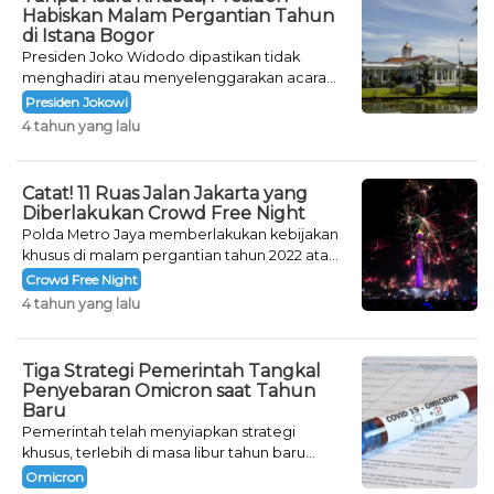
Habiskan Malam Pergantian Tahun
di Istana Bogor
Presiden Joko Widodo dipastikan tidak
menghadiri atau menyelenggarakan acara
khusus untuk mengisi malam pergantian
Presiden Jokowi
tahun.
4 tahun yang lalu
Catat! 11 Ruas Jalan Jakarta yang
Diberlakukan Crowd Free Night
Polda Metro Jaya memberlakukan kebijakan
khusus di malam pergantian tahun 2022 atau
Crowd Free Night selama dua hari.
Crowd Free Night
4 tahun yang lalu
Tiga Strategi Pemerintah Tangkal
Penyebaran Omicron saat Tahun
Baru
Pemerintah telah menyiapkan strategi
khusus, terlebih di masa libur tahun baru
seperti saat ini.
Omicron