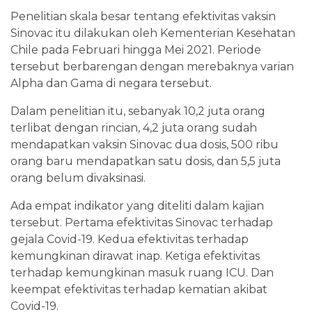
Penelitian skala besar tentang efektivitas vaksin
Sinovac itu dilakukan oleh Kementerian Kesehatan
Chile pada Februari hingga Mei 2021. Periode
tersebut berbarengan dengan merebaknya varian
Alpha dan Gama di negara tersebut.
Dalam penelitian itu, sebanyak 10,2 juta orang
terlibat dengan rincian, 4,2 juta orang sudah
mendapatkan vaksin Sinovac dua dosis, 500 ribu
orang baru mendapatkan satu dosis, dan 5,5 juta
orang belum divaksinasi.
Ada empat indikator yang diteliti dalam kajian
tersebut. Pertama efektivitas Sinovac terhadap
gejala Covid-19. Kedua efektivitas terhadap
kemungkinan dirawat inap. Ketiga efektivitas
terhadap kemungkinan masuk ruang ICU. Dan
keempat efektivitas terhadap kematian akibat
Covid-19.