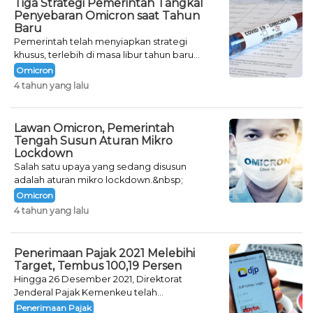
Tiga Strategi Pemerintah Tangkal
Penyebaran Omicron saat Tahun
Baru
Pemerintah telah menyiapkan strategi
khusus, terlebih di masa libur tahun baru
seperti saat ini.
Omicron
4 tahun yang lalu
Lawan Omicron, Pemerintah
Tengah Susun Aturan Mikro
Lockdown
Salah satu upaya yang sedang disusun
adalah aturan mikro lockdown.&nbsp;
Omicron
4 tahun yang lalu
Penerimaan Pajak 2021 Melebihi
Target, Tembus 100,19 Persen
Hingga 26 Desember 2021, Direktorat
Jenderal Pajak Kemenkeu telah
mencatatkan jumlah neto penerimaan pajak
Penerimaan Pajak