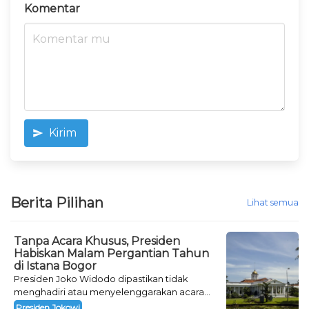
Komentar
Kirim
Berita Pilihan
Lihat semua
Tanpa Acara Khusus, Presiden
Habiskan Malam Pergantian Tahun
di Istana Bogor
Presiden Joko Widodo dipastikan tidak
menghadiri atau menyelenggarakan acara
khusus untuk mengisi malam pergantian
Presiden Jokowi