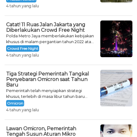
tahun.
4 tahun yang lalu
Catat! 11 Ruas Jalan Jakarta yang
Diberlakukan Crowd Free Night
Polda Metro Jaya memberlakukan kebijakan
khusus di malam pergantian tahun 2022 atau
Crowd Free Night selama dua hari.
Crowd Free Night
4 tahun yang lalu
Tiga Strategi Pemerintah Tangkal
Penyebaran Omicron saat Tahun
Baru
Pemerintah telah menyiapkan strategi
khusus, terlebih di masa libur tahun baru
seperti saat ini.
Omicron
4 tahun yang lalu
Lawan Omicron, Pemerintah
Tengah Susun Aturan Mikro