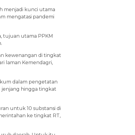
ah menjadi kunci utama
lam mengatasi pandemi
ya, tujuan utama PPKM
.
an kewenangan di tingkat
dari laman Kemendagri,
 hukum dalam pengetatan
h jenjang hingga tingkat
an untuk 10 substansi di
erintahan ke tingkat RT,
uruh daerah. Untuk itu,