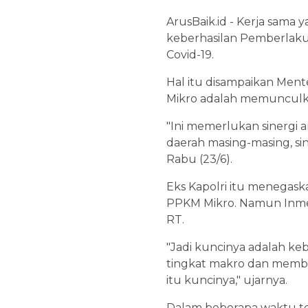
ArusBaik.id - Kerja sama
keberhasilan Pemberlaku
Covid-19.
Hal itu disampaikan Ment
Mikro adalah memunculka
"Ini memerlukan sinergi 
daerah masing-masing, sin
Rabu (23/6).
Eks Kapolri itu menegask
PPKM Mikro. Namun Inmenda
RT.
"Jadi kuncinya adalah k
tingkat makro dan membua
itu kuncinya," ujarnya.
Dalam beberapa waktu ter