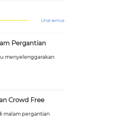
Lihat semua
lam Pergantian
tau menyelenggarakan
.
ukan Crowd Free
i malam pergantian