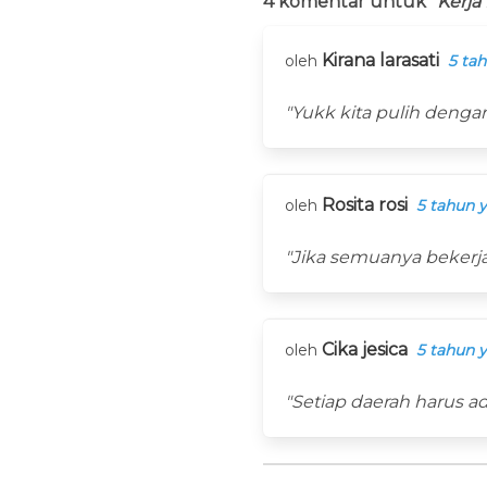
4 komentar untuk
“Kerja
Kirana larasati
oleh
5 tah
"Yukk kita pulih denga
Rosita rosi
oleh
5 tahun y
"Jika semuanya bekerj
Cika jesica
oleh
5 tahun y
"Setiap daerah harus 