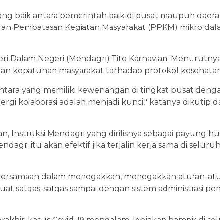
 yang baik antara pemerintah baik di pusat maupun daer
an Pembatasan Kegiatan Masyarakat (PPKM) mikro da
eri Dalam Negeri (Mendagri) Tito Karnavian. Menurutn
n kepatuhan masyarakat terhadap protokol kesehatan
antara yang memiliki kewenangan di tingkat pusat deng
ergi kolaborasi adalah menjadi kunci," katanya dikutip 
an, Instruksi Mendagri yang dirilisnya sebagai payung
gri itu akan efektif jika terjalin kerja sama di seluru
ebersamaan dalam menegakkan, menegakkan aturan-atur
t satgas-satgas sampai dengan sistem administrasi pem
akhir, kasus Covid-19 mengalami lonjakan hampir di sel