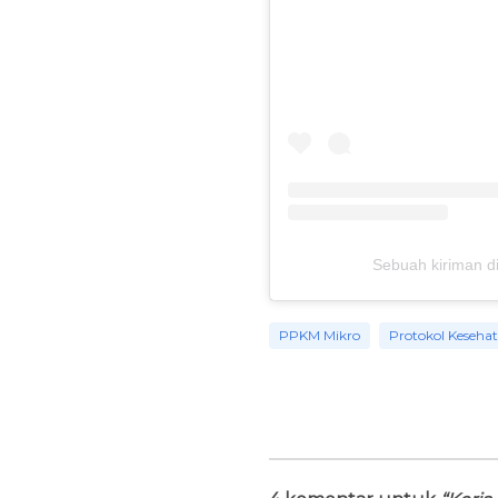
Sebuah kiriman di
PPKM Mikro
Protokol Keseha