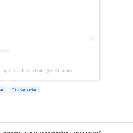
bagikan oleh Arus Baik (@arusbaik.id)
tan
Tito Karnavian