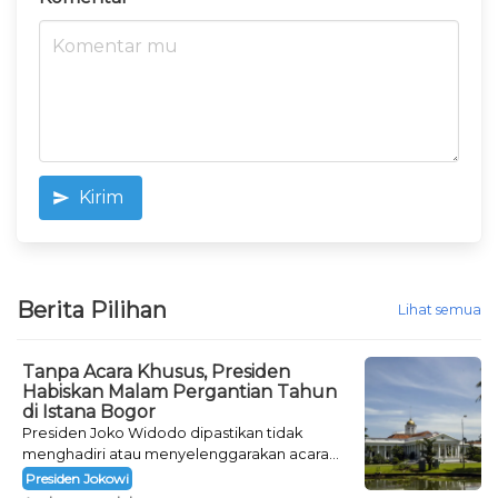
Kirim
Berita Pilihan
Lihat semua
Tanpa Acara Khusus, Presiden
Habiskan Malam Pergantian Tahun
di Istana Bogor
Presiden Joko Widodo dipastikan tidak
menghadiri atau menyelenggarakan acara
khusus untuk mengisi malam pergantian
Presiden Jokowi
tahun.