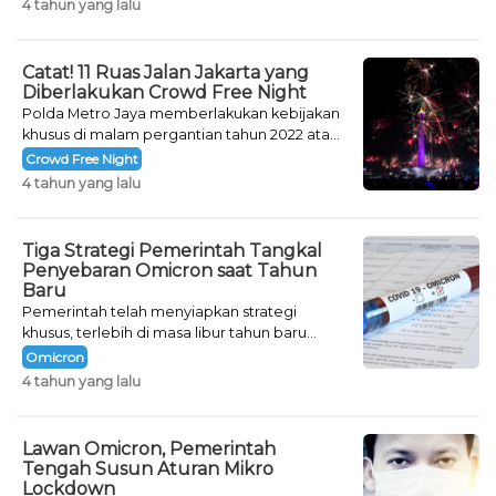
4 tahun yang lalu
Catat! 11 Ruas Jalan Jakarta yang
Diberlakukan Crowd Free Night
Polda Metro Jaya memberlakukan kebijakan
khusus di malam pergantian tahun 2022 atau
Crowd Free Night selama dua hari.
Crowd Free Night
4 tahun yang lalu
Tiga Strategi Pemerintah Tangkal
Penyebaran Omicron saat Tahun
Baru
Pemerintah telah menyiapkan strategi
khusus, terlebih di masa libur tahun baru
seperti saat ini.
Omicron
4 tahun yang lalu
Lawan Omicron, Pemerintah
Tengah Susun Aturan Mikro
Lockdown