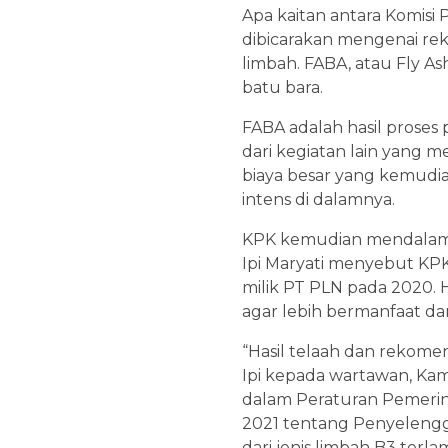
Apa kaitan antara Komisi
dibicarakan mengenai re
limbah. FABA, atau Fly A
batu bara.
FABA adalah hasil proses
dari kegiatan lain yang 
biaya besar yang kemudia
intens di dalamnya.
KPK kemudian mendalami i
Ipi Maryati menyebut KPK
milik PT PLN pada 2020. 
agar lebih bermanfaat dan
“Hasil telaah dan rekome
Ipi kepada wartawan, Kam
dalam Peraturan Pemerin
2021 tentang Penyeleng
dari jenis limbah B3 terla