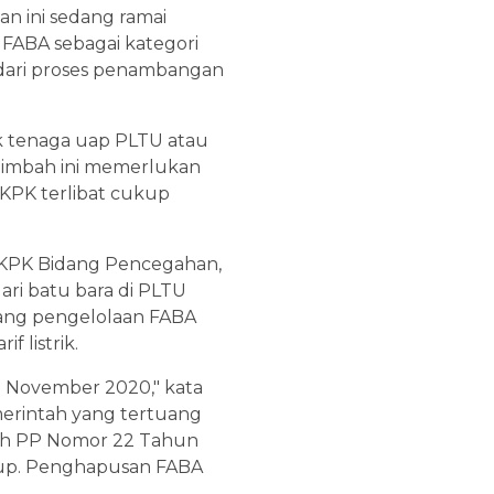
n ini sedang ramai
FABA sebagai kategori
n dari proses penambangan
ik tenaga uap PLTU atau
 limbah ini memerlukan
 KPK terlibat cukup
a KPK Bidang Pencegahan,
ari batu bara di PLTU
ntang pengelolaan FABA
 listrik.
0 November 2020," kata
merintah yang tertuang
lah PP Nomor 22 Tahun
dup. Penghapusan FABA