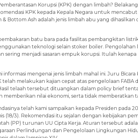
 Pemberantasan Korupsi (KPK) dengan limbah? Belakanga
komendasi KPK kepada Kepala Negara untuk mencabut 
sh & Bottom Ash adalah jenis limbah abu yang dihasilka
 pembakaran batu bara pada fasilitas pembangkitan listr
menggunakan teknologi selain stoker boiler. Pengolahan
n sering menjadi sasaran empuk korupsi. Itulah kenapa
nformasi mengenai jenis limbah mahal ini. Juru Bicar
 telah melakukan kajian cepat atas pengelolaan FABA d
Hasil telaah tersebut dituangkan dalam policy brief te
 memberikan nilai ekonomi, serta tidak memberatkan tarif
ndasinya telah kami sampaikan kepada Presiden pada 2
is (18/3). Rekomendasi itu sejalan dengan kebijakan pe
tah (PP) turunan UU Cipta Kerja. Aturan tersebut ada
garaan Perlindungan dan Pengelolaan Lingkungan Hi
mpir dalam lampiran XIV.