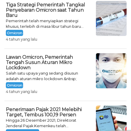
Tiga Strategi Pemerintah Tangkal
Penyebaran Omicron saat Tahun
Baru
Pemerintah telah menyiapkan strategi
khusus, terlebih di masa libur tahun baru
seperti saat ini.
Omicron
4 tahun yang lalu
Lawan Omicron, Pemerintah
Tengah Susun Aturan Mikro
Lockdown
Salah satu upaya yang sedang disusun
adalah aturan mikro lockdown.&nbsp;
Omicron
4 tahun yang lalu
Penerimaan Pajak 2021 Melebihi
Target, Tembus 100,19 Persen
Hingga 26 Desember 2021, Direktorat
Jenderal Pajak Kemenkeu telah