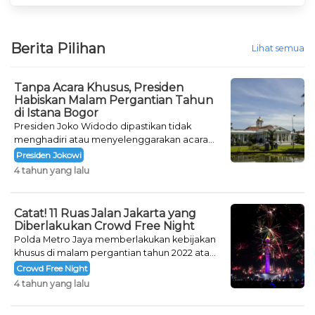
Berita Pilihan
Lihat semua
Tanpa Acara Khusus, Presiden
Habiskan Malam Pergantian Tahun
di Istana Bogor
Presiden Joko Widodo dipastikan tidak
menghadiri atau menyelenggarakan acara
khusus untuk mengisi malam pergantian
Presiden Jokowi
tahun.
4 tahun yang lalu
Catat! 11 Ruas Jalan Jakarta yang
Diberlakukan Crowd Free Night
Polda Metro Jaya memberlakukan kebijakan
khusus di malam pergantian tahun 2022 atau
Crowd Free Night selama dua hari.
Crowd Free Night
4 tahun yang lalu