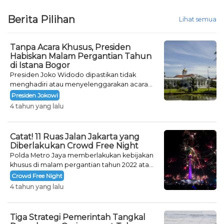
Berita Pilihan
Lihat semua
Tanpa Acara Khusus, Presiden
Habiskan Malam Pergantian Tahun
di Istana Bogor
Presiden Joko Widodo dipastikan tidak
menghadiri atau menyelenggarakan acara
khusus untuk mengisi malam pergantian
Presiden Jokowi
tahun.
4 tahun yang lalu
Catat! 11 Ruas Jalan Jakarta yang
Diberlakukan Crowd Free Night
Polda Metro Jaya memberlakukan kebijakan
khusus di malam pergantian tahun 2022 atau
Crowd Free Night selama dua hari.
Crowd Free Night
4 tahun yang lalu
Tiga Strategi Pemerintah Tangkal