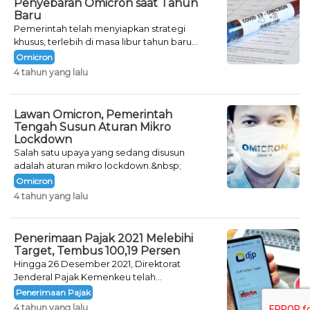
Penyebaran Omicron saat Tahun
Baru
Pemerintah telah menyiapkan strategi
khusus, terlebih di masa libur tahun baru
seperti saat ini.
Omicron
4 tahun yang lalu
Lawan Omicron, Pemerintah
Tengah Susun Aturan Mikro
Lockdown
Salah satu upaya yang sedang disusun
adalah aturan mikro lockdown.&nbsp;
Omicron
4 tahun yang lalu
Penerimaan Pajak 2021 Melebihi
Target, Tembus 100,19 Persen
Hingga 26 Desember 2021, Direktorat
Jenderal Pajak Kemenkeu telah
mencatatkan jumlah neto penerimaan pajak
Penerimaan Pajak
sebesar Rp 1.231,87 triliun.&nbsp;
4 tahun yang lalu