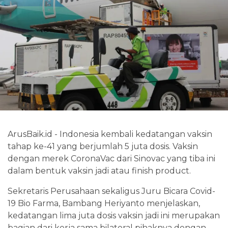
ArusBaik.id - Indonesia kembali kedatangan vaksin
tahap ke-41 yang berjumlah 5 juta dosis. Vaksin
dengan merek CoronaVac dari Sinovac yang tiba ini
dalam bentuk vaksin jadi atau finish product.
Sekretaris Perusahaan sekaligus Juru Bicara Covid-
19 Bio Farma, Bambang Heriyanto menjelaskan,
kedatangan lima juta dosis vaksin jadi ini merupakan
bagian dari kerja sama bilateral pihaknya dengan