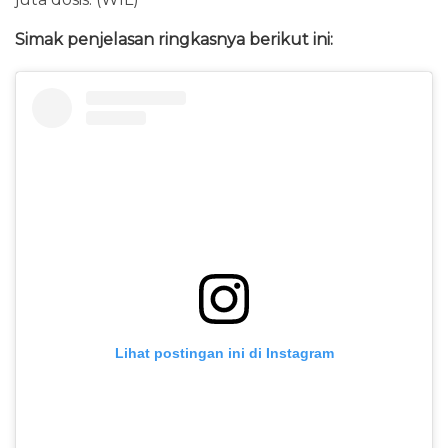
Simak penjelasan ringkasnya berikut ini:
Lihat postingan ini di Instagram