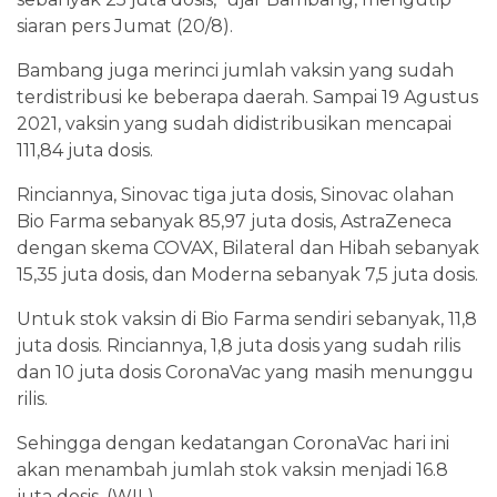
siaran pers Jumat (20/8).
Bambang juga merinci jumlah vaksin yang sudah
terdistribusi ke beberapa daerah. Sampai 19 Agustus
2021, vaksin yang sudah didistribusikan mencapai
111,84 juta dosis.
Rinciannya, Sinovac tiga juta dosis, Sinovac olahan
Bio Farma sebanyak 85,97 juta dosis, AstraZeneca
dengan skema COVAX, Bilateral dan Hibah sebanyak
15,35 juta dosis, dan Moderna sebanyak 7,5 juta dosis.
Untuk stok vaksin di Bio Farma sendiri sebanyak, 11,8
juta dosis. Rinciannya, 1,8 juta dosis yang sudah rilis
dan 10 juta dosis CoronaVac yang masih menunggu
rilis.
Sehingga dengan kedatangan CoronaVac hari ini
akan menambah jumlah stok vaksin menjadi 16.8
juta dosis. (WIL)