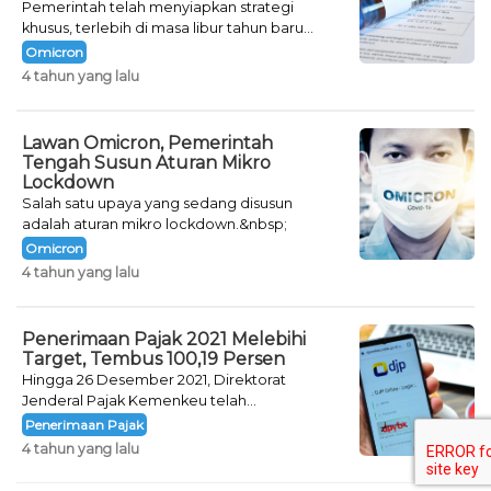
Pemerintah telah menyiapkan strategi
khusus, terlebih di masa libur tahun baru
seperti saat ini.
Omicron
4 tahun yang lalu
Lawan Omicron, Pemerintah
Tengah Susun Aturan Mikro
Lockdown
Salah satu upaya yang sedang disusun
adalah aturan mikro lockdown.&nbsp;
Omicron
4 tahun yang lalu
Penerimaan Pajak 2021 Melebihi
Target, Tembus 100,19 Persen
Hingga 26 Desember 2021, Direktorat
Jenderal Pajak Kemenkeu telah
mencatatkan jumlah neto penerimaan pajak
Penerimaan Pajak
sebesar Rp 1.231,87 triliun.&nbsp;
4 tahun yang lalu