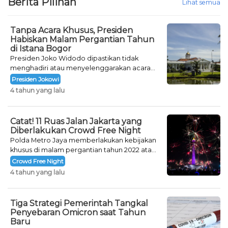
Berita Pilihan
Lihat semua
Tanpa Acara Khusus, Presiden
Habiskan Malam Pergantian Tahun
di Istana Bogor
Presiden Joko Widodo dipastikan tidak
menghadiri atau menyelenggarakan acara
khusus untuk mengisi malam pergantian
Presiden Jokowi
tahun.
4 tahun yang lalu
Catat! 11 Ruas Jalan Jakarta yang
Diberlakukan Crowd Free Night
Polda Metro Jaya memberlakukan kebijakan
khusus di malam pergantian tahun 2022 atau
Crowd Free Night selama dua hari.
Crowd Free Night
4 tahun yang lalu
Tiga Strategi Pemerintah Tangkal
Penyebaran Omicron saat Tahun
Baru