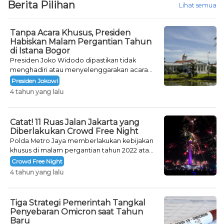
Berita Pilihan
Lihat semua
Tanpa Acara Khusus, Presiden
Habiskan Malam Pergantian Tahun
di Istana Bogor
Presiden Joko Widodo dipastikan tidak
menghadiri atau menyelenggarakan acara
khusus untuk mengisi malam pergantian
Presiden Jokowi
tahun.
4 tahun yang lalu
Catat! 11 Ruas Jalan Jakarta yang
Diberlakukan Crowd Free Night
Polda Metro Jaya memberlakukan kebijakan
khusus di malam pergantian tahun 2022 atau
Crowd Free Night selama dua hari.
Crowd Free Night
4 tahun yang lalu
Tiga Strategi Pemerintah Tangkal
Penyebaran Omicron saat Tahun
Baru