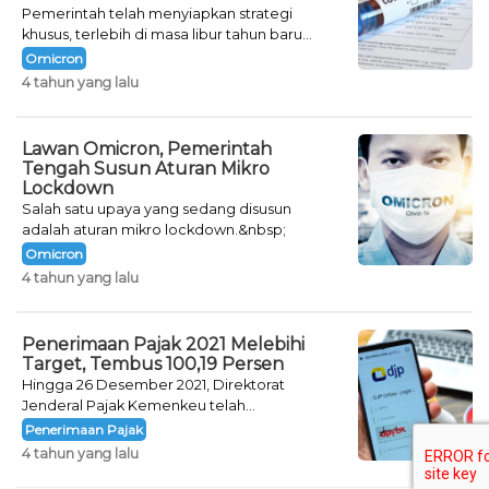
Pemerintah telah menyiapkan strategi
khusus, terlebih di masa libur tahun baru
seperti saat ini.
Omicron
4 tahun yang lalu
Lawan Omicron, Pemerintah
Tengah Susun Aturan Mikro
Lockdown
Salah satu upaya yang sedang disusun
adalah aturan mikro lockdown.&nbsp;
Omicron
4 tahun yang lalu
Penerimaan Pajak 2021 Melebihi
Target, Tembus 100,19 Persen
Hingga 26 Desember 2021, Direktorat
Jenderal Pajak Kemenkeu telah
mencatatkan jumlah neto penerimaan pajak
Penerimaan Pajak
sebesar Rp 1.231,87 triliun.&nbsp;
4 tahun yang lalu