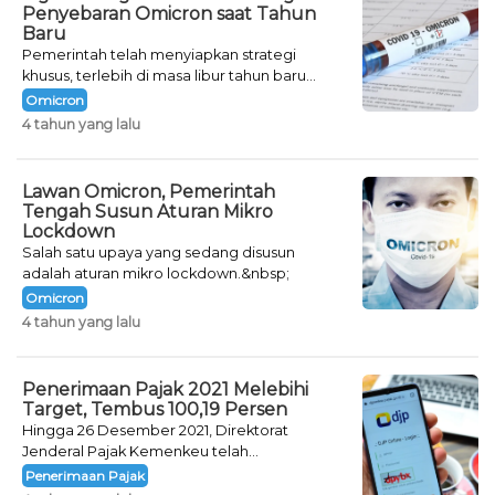
Penyebaran Omicron saat Tahun
Baru
Pemerintah telah menyiapkan strategi
khusus, terlebih di masa libur tahun baru
seperti saat ini.
Omicron
4 tahun yang lalu
Lawan Omicron, Pemerintah
Tengah Susun Aturan Mikro
Lockdown
Salah satu upaya yang sedang disusun
adalah aturan mikro lockdown.&nbsp;
Omicron
4 tahun yang lalu
Penerimaan Pajak 2021 Melebihi
Target, Tembus 100,19 Persen
Hingga 26 Desember 2021, Direktorat
Jenderal Pajak Kemenkeu telah
mencatatkan jumlah neto penerimaan pajak
Penerimaan Pajak
sebesar Rp 1.231,87 triliun.&nbsp;