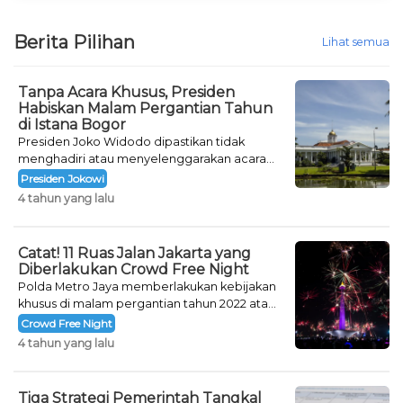
Berita Pilihan
Lihat semua
Tanpa Acara Khusus, Presiden
Habiskan Malam Pergantian Tahun
di Istana Bogor
Presiden Joko Widodo dipastikan tidak
menghadiri atau menyelenggarakan acara
khusus untuk mengisi malam pergantian
Presiden Jokowi
tahun.
4 tahun yang lalu
Catat! 11 Ruas Jalan Jakarta yang
Diberlakukan Crowd Free Night
Polda Metro Jaya memberlakukan kebijakan
khusus di malam pergantian tahun 2022 atau
Crowd Free Night selama dua hari.
Crowd Free Night
4 tahun yang lalu
Tiga Strategi Pemerintah Tangkal