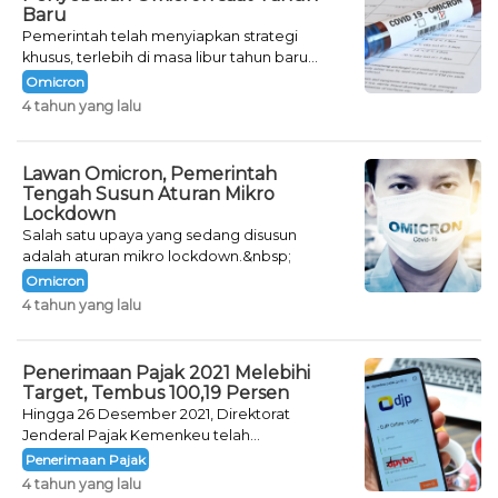
Baru
Pemerintah telah menyiapkan strategi
khusus, terlebih di masa libur tahun baru
seperti saat ini.
Omicron
4 tahun yang lalu
Lawan Omicron, Pemerintah
Tengah Susun Aturan Mikro
Lockdown
Salah satu upaya yang sedang disusun
adalah aturan mikro lockdown.&nbsp;
Omicron
4 tahun yang lalu
Penerimaan Pajak 2021 Melebihi
Target, Tembus 100,19 Persen
Hingga 26 Desember 2021, Direktorat
Jenderal Pajak Kemenkeu telah
mencatatkan jumlah neto penerimaan pajak
Penerimaan Pajak
sebesar Rp 1.231,87 triliun.&nbsp;
4 tahun yang lalu