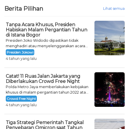
Berita Pilihan
Lihat semua
Tanpa Acara Khusus, Presiden
Habiskan Malam Pergantian Tahun
di Istana Bogor
Presiden Joko Widodo dipastikan tidak
menghadiri atau menyelenggarakan acara
khusus untuk mengisi malam pergantian
Presiden Jokowi
tahun.
4 tahun yang lalu
Catat! 11 Ruas Jalan Jakarta yang
Diberlakukan Crowd Free Night
Polda Metro Jaya memberlakukan kebijakan
khusus di malam pergantian tahun 2022 atau
Crowd Free Night selama dua hari.
Crowd Free Night
4 tahun yang lalu
Tiga Strategi Pemerintah Tangkal
Penyebaran Omicron saat Tahun