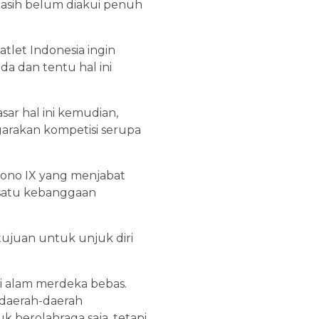
 masih belum diakui penuh
tlet Indonesia ingin
a dan tentu hal ini
asar hal ini kemudian,
arakan kompetisi serupa
ono IX yang menjabat
 satu kebanggaan
ujuan untuk unjuk diri
 alam merdeka bebas.
 daerah-daerah
berolahraga saja, tetapi