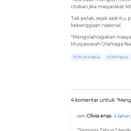
citakan jika masyarakat k
Tak pelak, sejak saat it
kebanggaan nasional.
"Mengolahragakan masyar
Musyawarah Olahraga Nasio
PON XX Papua
PON Papua
4 komentar untuk
“Meng
Olivia enas
oleh
4 tahun 
"Semoga Tahun2 berikut