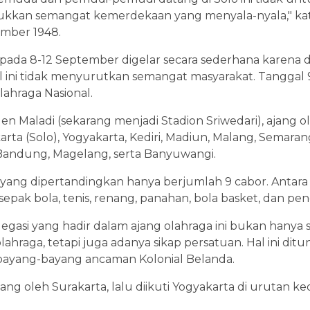
kkan semangat kemerdekaan yang menyala-nyala," ka
ember 1948.
ada 8-12 September digelar secara sederhana karena d
ini tidak menyurutkan semangat masyarakat. Tanggal
lahraga Nasional.
n Maladi (sekarang menjadi Stadion Sriwedari), ajang olah
arta (Solo), Yogyakarta, Kediri, Madiun, Malang, Semarang
Bandung, Magelang, serta Banyuwangi.
 yang dipertandingkan hanya berjumlah 9 cabor. Antara la
epak bola, tenis, renang, panahan, bola basket, dan penc
egasi yang hadir dalam ajang olahraga ini bukan hany
ahraga, tetapi juga adanya sikap persatuan. Hal ini dit
bayang-bayang ancaman Kolonial Belanda.
g oleh Surakarta, lalu diikuti Yogyakarta di urutan ke