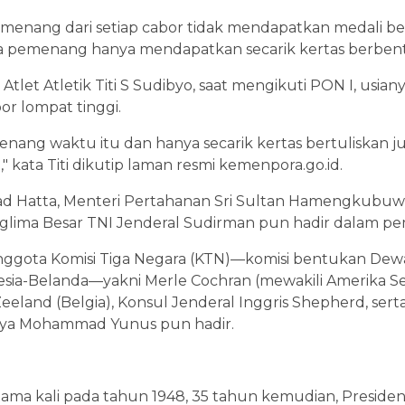
emenang dari setiap cabor tidak mendapatkan medali b
ra pemenang hanya mendapatkan secarik kertas berben
let Atletik Titi S Sudibyo, saat mengikuti PON I, usiany
or lompat tinggi.
nang waktu itu dan hanya secarik kertas bertuliskan juar
 kata Titi dikutip laman resmi kemenpora.go.id.
 Hatta, Menteri Pertahanan Sri Sultan Hamengkubuwo
lima Besar TNI Jenderal Sudirman pun hadir dalam pe
anggota Komisi Tiga Negara (KTN)—komisi bentukan D
sia-Belanda—yakni Merle Cochran (mewakili Amerika Ser
 Zeeland (Belgia), Konsul Jenderal Inggris Shepherd, sert
nya Mohammad Yunus pun hadir.
tama kali pada tahun 1948, 35 tahun kemudian, Presid