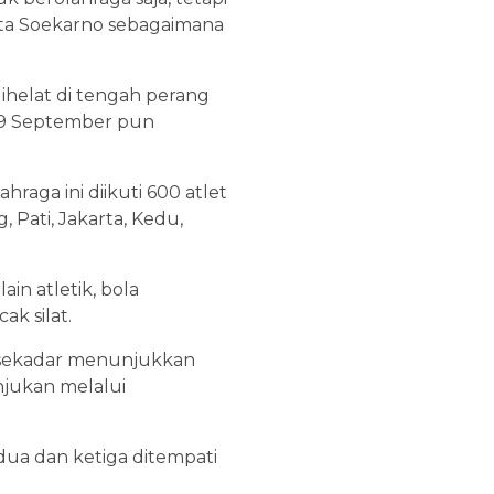
ta Soekarno sebagaimana
ihelat di tengah perang
 9 September pun
raga ini diikuti 600 atlet
, Pati, Jakarta, Kedu,
in atletik, bola
ak silat.
a sekadar menunjukkan
unjukan melalui
dua dan ketiga ditempati