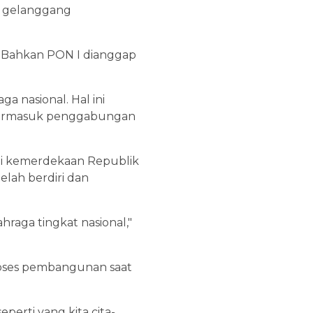
i gelanggang
m. Bahkan PON I dianggap
 nasional. Hal ini
 termasuk penggabungan
kui kemerdekaan Republik
elah berdiri dan
raga tingkat nasional,"
proses pembangunan saat
perti yang kita cita-