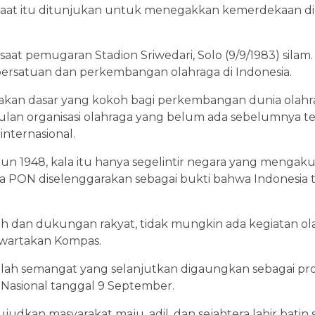
saat itu ditunjukan untuk menegakkan kemerdekaan d
 saat pemugaran Stadion Sriwedari, Solo (9/9/1983) sila
persatuan dan perkembangan olahraga di Indonesia.
akan dasar yang kokoh bagi perkembangan dunia olahraga
ulan organisasi olahraga yang belum ada sebelumnya
internasional.
ahun 1948, kala itu hanya segelintir negara yang menga
ya PON diselenggarakan sebagai bukti bahwa Indonesia t
 dan dukungan rakyat, tidak mungkin ada kegiatan olah
iwartakan Kompas.
bullah semangat yang selanjutkan digaungkan sebagai 
Nasional tanggal 9 September.
udkan masyarakat maju, adil, dan sejahtera lahir batin se