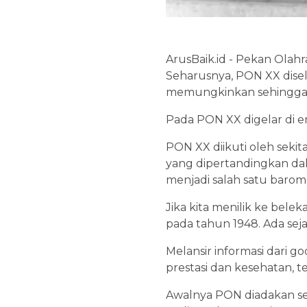
ArusBaik.id - Pekan Olah
Seharusnya, PON XX disel
memungkinkan sehingga 
Pada PON XX digelar di e
PON XX diikuti oleh sekita
yang dipertandingkan dala
menjadi salah satu baro
Jika kita menilik ke bel
pada tahun 1948. Ada sejar
Melansir informasi dari 
prestasi dan kesehatan, 
Awalnya PON diadakan seb