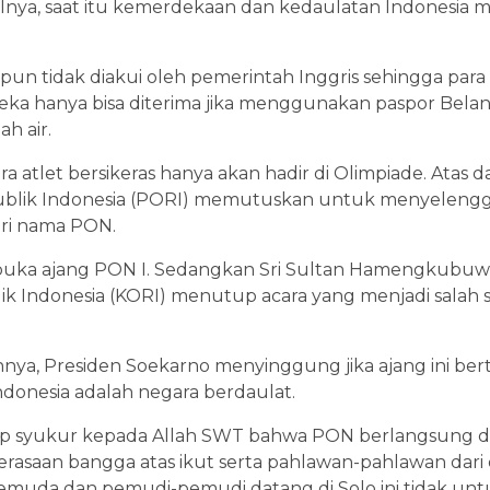
asalnya, saat itu kemerdekaan dan kedaulatan Indonesia
un tidak diakui oleh pemerintah Inggris sehingga para a
eka hanya bisa diterima jika menggunakan paspor Beland
ah air.
a atlet bersikeras hanya akan hadir di Olimpiade. Atas d
blik Indonesia (PORI) memutuskan untuk menyelengg
eri nama PON.
uka ajang PON I. Sedangkan Sri Sultan Hamengkubuw
ik Indonesia (KORI) menutup acara yang menjadi salah
a, Presiden Soekarno menyinggung jika ajang ini bert
donesia adalah negara berdaulat.
 syukur kepada Allah SWT bahwa PON berlangsung di
asaan bangga atas ikut serta pahlawan-pahlawan dari
da dan pemudi-pemudi datang di Solo ini tidak untuk 