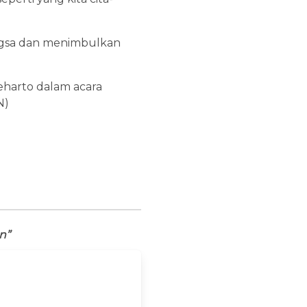
angsa dan menimbulkan
eharto dalam acara
N)
n”