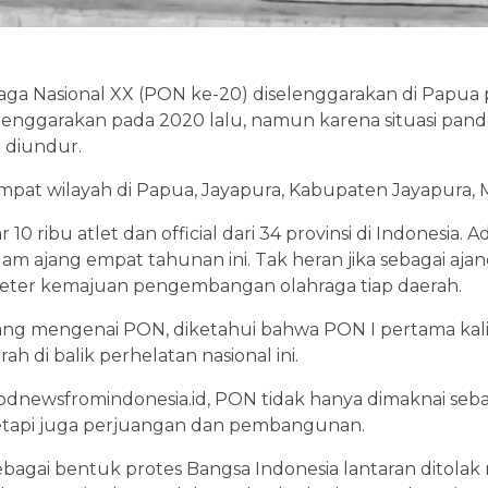
raga Nasional XX (PON ke-20) diselenggarakan di Papua 
enggarakan pada 2020 lalu, namun karena situasi pand
diundur.
mpat wilayah di Papua, Jayapura, Kabupaten Jayapura, 
r 10 ribu atlet dan official dari 34 provinsi di Indonesia.
m ajang empat tahunan ini. Tak heran jika sebagai ajan
meter kemajuan pengembangan olahraga tiap daerah.
ekang mengenai PON, diketahui bahwa PON I pertama kali
ah di balik perhelatan nasional ini.
goodnewsfromindonesia.id, PON tidak hanya dimaknai se
tetapi juga perjuangan dan pembangunan.
agai bentuk protes Bangsa Indonesia lantaran ditolak