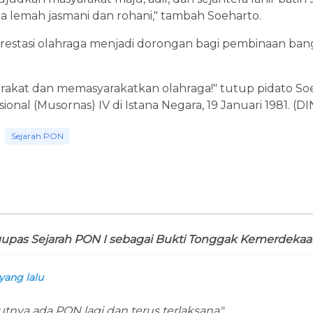
ita lemah jasmani dan rohani," tambah Soeharto.
u, prestasi olahraga menjadi dorongan bagi pembinaan b
akat dan memasyarakatkan olahraga!" tutup pidato So
nal (Musornas) IV di Istana Negara, 19 Januari 1981. (DI
Sejarah PON
upas Sejarah PON I sebagai Bukti Tonggak Kemerdekaa
yang lalu
nya ada PON lagi dan terus terlaksana"