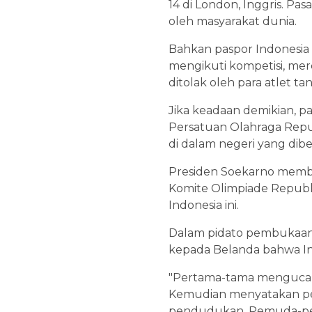
14 di London, Inggris. P
oleh masyarakat dunia.
Bahkan paspor Indonesia p
mengikuti kompetisi, mer
ditolak oleh para atlet tan
Jika keadaan demikian, par
Persatuan Olahraga Repu
di dalam negeri yang dib
Presiden Soekarno memb
Komite Olimpiade Republ
Indonesia ini.
Dalam pidato pembukaanny
kepada Belanda bahwa In
"Pertama-tama mengucap
Kemudian menyatakan per
pendudukan. Pemuda-pemu