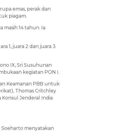
erupa emas, perak dan
tuk piagam.
a masih 14 tahun. Ia
a 1, juara 2 dan juara 3
no IX, Sri Susuhunan
mbukaan kegiatan PON I.
ewan Keamanan PBB untuk
ikat), Thomas Critchley
a Konsul Jenderal India
en Soeharto menyatakan