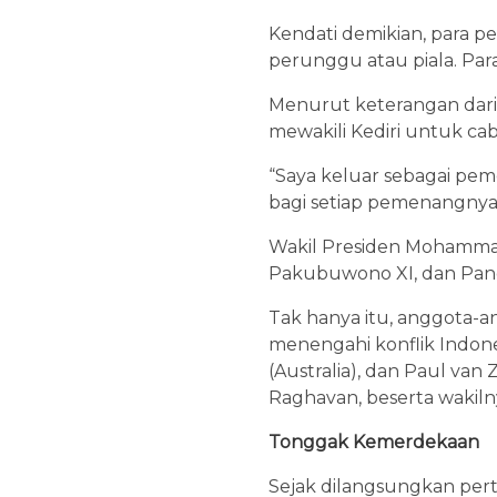
Kendati demikian, para p
perunggu atau piala. Pa
Menurut keterangan dari At
mewakili Kediri untuk cab
“Saya keluar sebagai peme
bagi setiap pemenangnya,"
Wakil Presiden Mohammad
Pakubuwono XI, dan Pang
Tak hanya itu, anggota-
menengahi konflik Indone
(Australia), dan Paul van
Raghavan, beserta wakil
Tonggak Kemerdekaan
Sejak dilangsungkan per