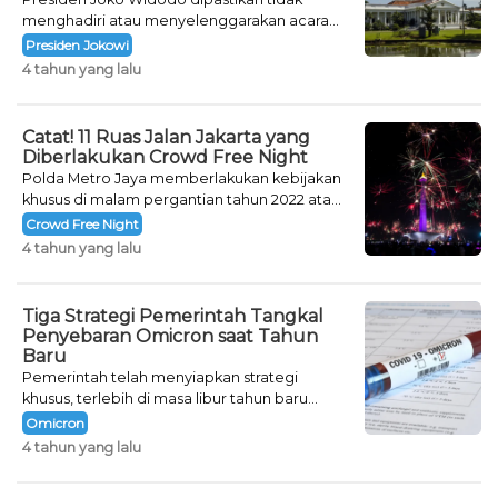
menghadiri atau menyelenggarakan acara
khusus untuk mengisi malam pergantian
Presiden Jokowi
tahun.
4 tahun yang lalu
Catat! 11 Ruas Jalan Jakarta yang
Diberlakukan Crowd Free Night
Polda Metro Jaya memberlakukan kebijakan
khusus di malam pergantian tahun 2022 atau
Crowd Free Night selama dua hari.
Crowd Free Night
4 tahun yang lalu
Tiga Strategi Pemerintah Tangkal
Penyebaran Omicron saat Tahun
Baru
Pemerintah telah menyiapkan strategi
khusus, terlebih di masa libur tahun baru
seperti saat ini.
Omicron
4 tahun yang lalu