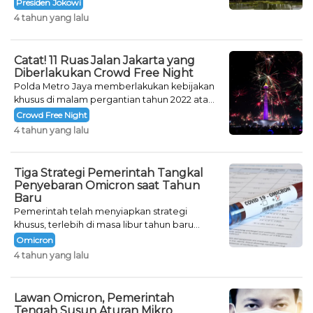
khusus untuk mengisi malam pergantian
Presiden Jokowi
tahun.
4 tahun yang lalu
Catat! 11 Ruas Jalan Jakarta yang
Diberlakukan Crowd Free Night
Polda Metro Jaya memberlakukan kebijakan
khusus di malam pergantian tahun 2022 atau
Crowd Free Night selama dua hari.
Crowd Free Night
4 tahun yang lalu
Tiga Strategi Pemerintah Tangkal
Penyebaran Omicron saat Tahun
Baru
Pemerintah telah menyiapkan strategi
khusus, terlebih di masa libur tahun baru
seperti saat ini.
Omicron
4 tahun yang lalu
Lawan Omicron, Pemerintah
Tengah Susun Aturan Mikro