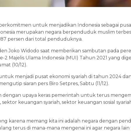
 berkomitmen untuk menjadikan Indonesia sebagai pusa
ndonesia merupakan negara berpenduduk muslim terbes
u 87 persen dari total penduduknya.
siden Joko Widodo saat memberikan sambutan pada pe
2 Majelis Ulama Indonesia (MUI) Tahun 2021 yang digel
mat (10/12).
untuk menjadi pusat ekonomi syariah di tahun 2024 dan
mengutip siaran pers Biro Setpres, Sabtu (11/12).
n dengan upaya keras pemerintah untuk terus menge
al, sektor keuangan syariah, sektor keuangan sosial syar
ong karena memang kita ini adalah negara dengan pend
-ulang terus di mana-mana mengenai ini agar negara lai