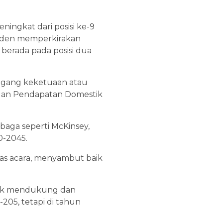
eningkat dari posisi ke-9
esiden memperkirakan
berada pada posisi dua
egang keketuaan atau
ngan Pendapatan Domestik
mbaga seperti McKinsey,
0-2045.
as acara, menyambut baik
tuk mendukung dan
-205, tetapi di tahun