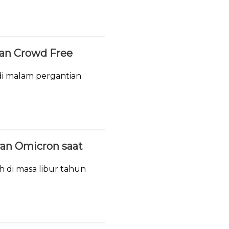
ukan Crowd Free
i malam pergantian
ran Omicron saat
h di masa libur tahun