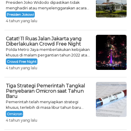
Presiden Joko Widodo dipastikan tidak
menghadiri atau menyelenggarakan acara
khusus untuk mengisi malam pergantian
Presiden Jokowi
tahun.
4 tahun yang lalu
Catat! 11 Ruas Jalan Jakarta yang
Diberlakukan Crowd Free Night
Polda Metro Jaya memberlakukan kebijakan
khusus di malam pergantian tahun 2022 atau
Crowd Free Night selama dua hari.
Crowd Free Night
4 tahun yang lalu
Tiga Strategi Pemerintah Tangkal
Penyebaran Omicron saat Tahun
Baru
Pemerintah telah menyiapkan strategi
khusus, terlebih di masa libur tahun baru
seperti saat ini.
Omicron
4 tahun yang lalu