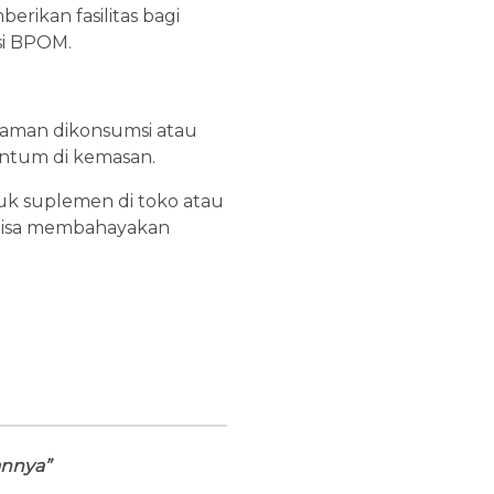
rikan fasilitas bagi
si BPOM.
 aman dikonsumsi atau
cantum di kemasan.
duk suplemen di toko atau
 bisa membahayakan
annya”