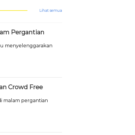
Lihat semua
lam Pergantian
tau menyelenggarakan
.
ukan Crowd Free
i malam pergantian