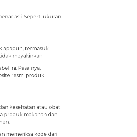
nar asli. Seperti ukuran
uk apapun, termasuk
tidak meyakinkan.
l ini. Pasalnya,
bsite resmi produk
dan kesehatan atau obat
ua produk makanan dan
men.
an memeriksa kode dari