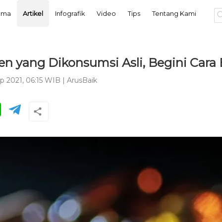
tama
Artikel
Infografik
Video
Tips
Tentang Kami
n yang Dikonsumsi Asli, Begini Car
p 2021, 06:15 WIB
|
ArusBaik