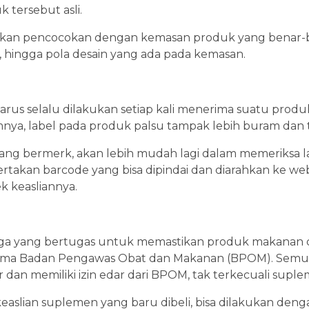
tersebut asli.
lakukan pencocokan dengan kemasan produk yang benar-be
 hingga pola desain yang ada pada kemasan.
harus selalu dilakukan setiap kali menerima suatu prod
a, label pada produk palsu tampak lebih buram dan 
ng bermerk, akan lebih mudah lagi dalam memeriksa labe
takan barcode yang bisa dipindai dan diarahkan ke we
 keasliannya.
aga yang bertugas untuk memastikan produk makanan 
ernama Badan Pengawas Obat dan Makanan (BPOM). Sem
 dan memiliki izin edar dari BPOM, tak terkecuali suple
aslian suplemen yang baru dibeli, bisa dilakukan deng