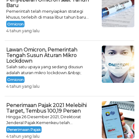
Baru
Pemerintah telah menyiapkan strategi
khusus, terlebih di masa libur tahun baru
seperti saat ini.
Omicron
4 tahun yang lalu
Lawan Omicron, Pemerintah
Tengah Susun Aturan Mikro
Lockdown
Salah satu upaya yang sedang disusun
adalah aturan mikro lockdown.&nbsp;
Omicron
4 tahun yang lalu
Penerimaan Pajak 2021 Melebihi
Target, Tembus 100,19 Persen
Hingga 26 Desember 2021, Direktorat
Jenderal Pajak Kemenkeu telah
mencatatkan jumlah neto penerimaan pajak
Penerimaan Pajak
sebesar Rp 1.231,87 triliun.&nbsp;
4 tahun yang lalu