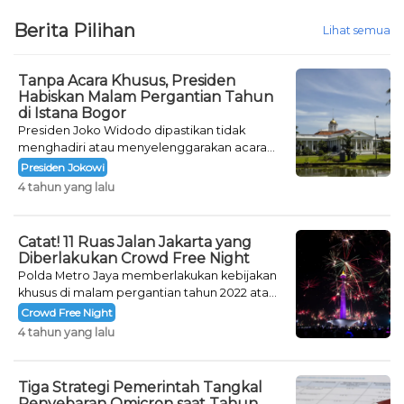
Berita Pilihan
Lihat semua
Tanpa Acara Khusus, Presiden
Habiskan Malam Pergantian Tahun
di Istana Bogor
Presiden Joko Widodo dipastikan tidak
menghadiri atau menyelenggarakan acara
khusus untuk mengisi malam pergantian
Presiden Jokowi
tahun.
4 tahun yang lalu
Catat! 11 Ruas Jalan Jakarta yang
Diberlakukan Crowd Free Night
Polda Metro Jaya memberlakukan kebijakan
khusus di malam pergantian tahun 2022 atau
Crowd Free Night selama dua hari.
Crowd Free Night
4 tahun yang lalu
Tiga Strategi Pemerintah Tangkal
Penyebaran Omicron saat Tahun