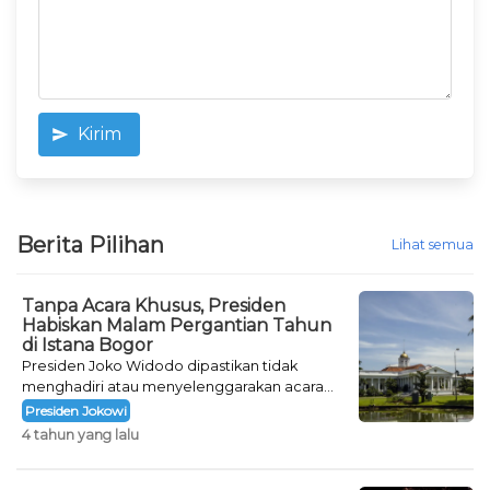
Kirim
Berita Pilihan
Lihat semua
Tanpa Acara Khusus, Presiden
Habiskan Malam Pergantian Tahun
di Istana Bogor
Presiden Joko Widodo dipastikan tidak
menghadiri atau menyelenggarakan acara
khusus untuk mengisi malam pergantian
Presiden Jokowi
tahun.
4 tahun yang lalu