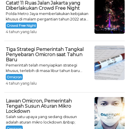
Catat! 11 Ruas Jalan Jakarta yang
Diberlakukan Crowd Free Night
Polda Metro Jaya memberlakukan kebijakan
khusus di malam pergantian tahun 2022 atau
Crowd Free Night selama dua hari.
Crowd Free Night
4 tahun yang lalu
Tiga Strategi Pemerintah Tangkal
Penyebaran Omicron saat Tahun
Baru
Pemerintah telah menyiapkan strategi
khusus, terlebih di masa libur tahun baru
seperti saat ini.
Omicron
4 tahun yang lalu
Lawan Omicron, Pemerintah
Tengah Susun Aturan Mikro
Lockdown
Salah satu upaya yang sedang disusun
adalah aturan mikro lockdown.&nbsp;
Omicron